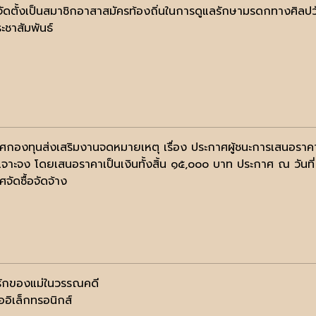
ัดตั้งเป็นสมาชิกอาสาสมัครท้องถิ่นในการดูแลรักษามรดกทางศิลปวั
ะชาสัมพันธ์
กองทุนส่งเสริมงานจดหมายเหตุ เรื่อง ประกาศผู้ชนะการเสนอราคา จัด
เจาะจง โดยเสนอราคาเป็นเงินทั้งสิ้น ๑๕,๐๐๐ บาท ประกาศ ณ วันที
จัดซื้อจัดจ้าง
ักของแม่ในวรรณคดี
ออิเล็กทรอนิกส์