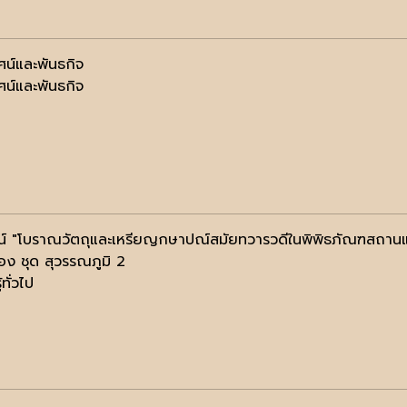
ัศน์และพันธกิจ
ัศน์และพันธกิจ
ัศน์ "โบราณวัตถุและเหรียญกษาปณ์สมัยทวารวดีในพิพิธภัณฑสถาน
่อง ชุด สุวรรณภูมิ 2
้ทั่วไป