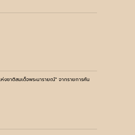
แห่งชาติสมเด็จพระนารายณ์" จากรายการคัน