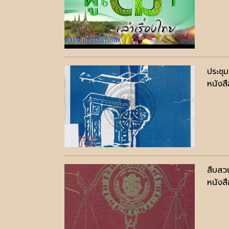
ประชุ
หนังสื
สืบสว
หนังสื