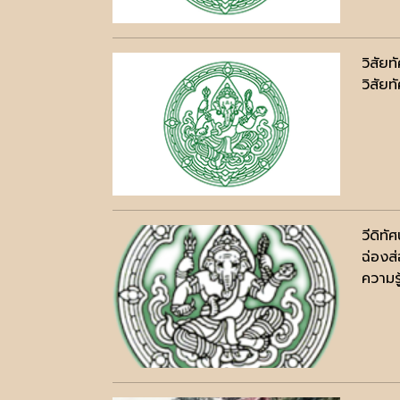
วิสัยท
วิสัยท
วีดิท
ฉ่องส
ความรู