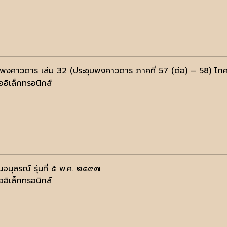
มพงศาวดาร เล่ม 32 (ประชุมพงศาวดาร ภาคที่ 57 (ต่อ) – 58) โกศ
ออิเล็กทรอนิกส์
นอนุสรณ์ รุ่นที่ ๕ พ.ศ. ๒๔๙๗
ออิเล็กทรอนิกส์