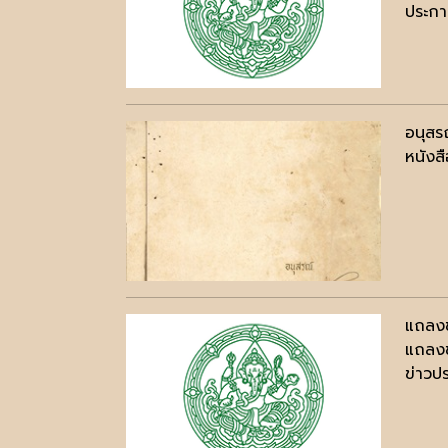
ประกาศ
อนุสร
หนังสื
แถลงข
แถลงข
ข่าวปร