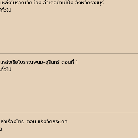
ลแหล่งโบราณวัดม่วง อำเภอบ้านโป่ง จังหวัดราชบุรี
้ทั่วไป
ลแหล่งเรือโบราณพนม-สุรินทร์ ตอนที่ 1
้ทั่วไป
าเล่าเรื่องไทย ตอน แร้งวัดสระเกศ
น์