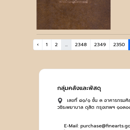
‹
1
2
...
2348
2349
2350
กลุ่มคลังและพัสดุ
เลขที่ ๘๑/๑ ชั้น ๓ อาคารกรมศ
วชิระพยาบาล ดุสิต กรุงเทพฯ ๑๐๓๐
E-Mail: purchase@finearts.go.t