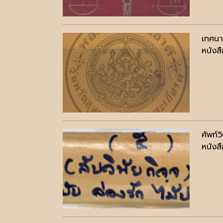
เทศนา
หนังสื
ศัพท์ว
หนังสื