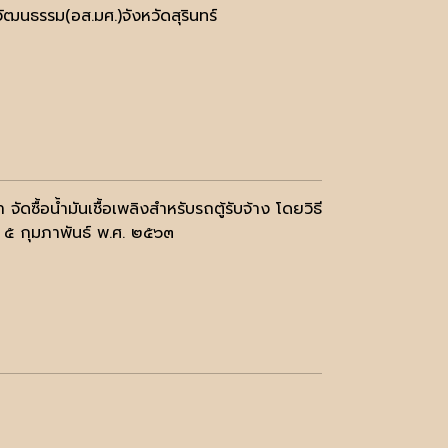
ฒนธรรม(อส.มศ.)จังหวัดสุรินทร์
ซื้อน้ำมันเชื้อเพลิงสำหรับรถตู้รับจ้าง โดยวิธี
่ ๕ กุมภาพันธ์ พ.ศ. ๒๕๖๓