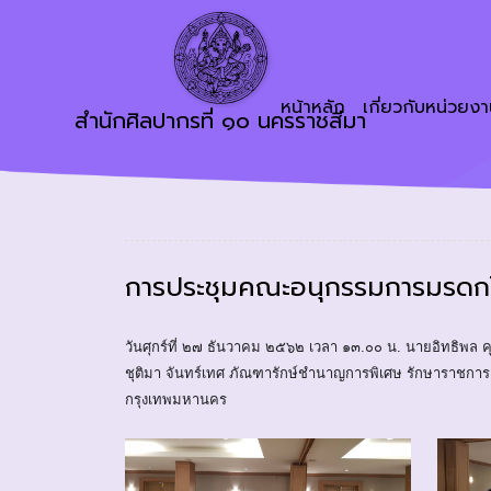
หน้าหลัก
เกี่ยวกับหน่วยง
สำนักศิลปากรที่ ๑๐ นครราชสีมา
การประชุมคณะอนุกรรมการมรดกโ
วันศุกร์ที่ ๒๗ ธันวาคม ๒๕๖๒ เวลา ๑๓.๐๐ น. นายอิทธิพ
ชุติมา จันทร์เทศ ภัณฑารักษ์ชำนาญการพิเศษ รักษาราชกา
กรุงเทพมหานคร