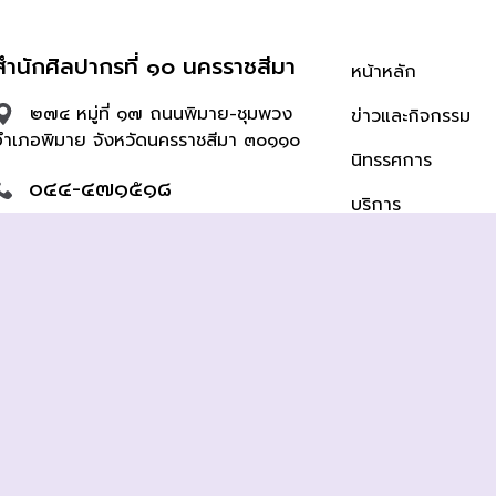
สำนักศิลปากรที่ ๑๐ นครราชสีมา
หน้าหลัก
๒๗๔ หมู่ที่ ๑๗ ถนนพิมาย-ชุมพวง
ข่าวและกิจกรรม
อำเภอพิมาย จังหวัดนครราชสีมา ๓๐๑๑๐
นิทรรศการ
๐๔๔-๔๗๑๕๑๘
บริการ
silpakorn12@yahoo.co.th