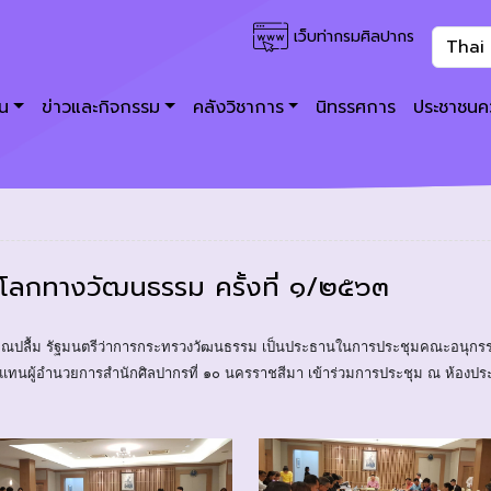
เว็บท่ากรมศิลปากร
าน
ข่าวและกิจกรรม
คลังวิชาการ
นิทรรศการ
ประชาชนคว
ลกทางวัฒนธรรม ครั้งที่ ๑/๒๕๖๓
ล คุณปลื้ม รัฐมนตรีว่าการกระทรวงวัฒนธรรม เป็นประธานในการประชุมคณะอนุก
รแทนผู้อำนวยการสำนักศิลปากรที่ ๑๐ นครราชสีมา เข้าร่วมการประชุม ณ ห้องป