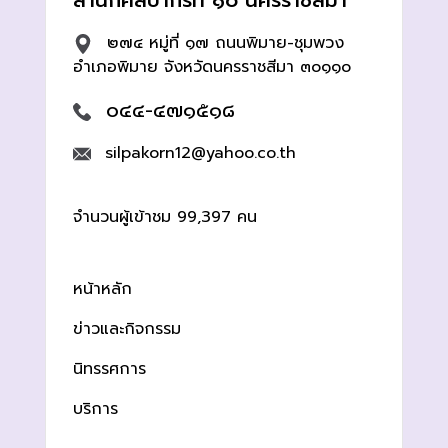
สำนักศิลปากรที่ ๑๐ นครราชสีมา
๒๗๔ หมู่ที่ ๑๗ ถนนพิมาย-ชุมพวง
อำเภอพิมาย จังหวัดนครราชสีมา ๓๐๑๑๐
๐๔๔-๔๗๑๕๑๘
silpakorn12@yahoo.co.th
จำนวนผู้เข้าชม 99,397 คน
หน้าหลัก
ข่าวและกิจกรรม
นิทรรศการ
บริการ