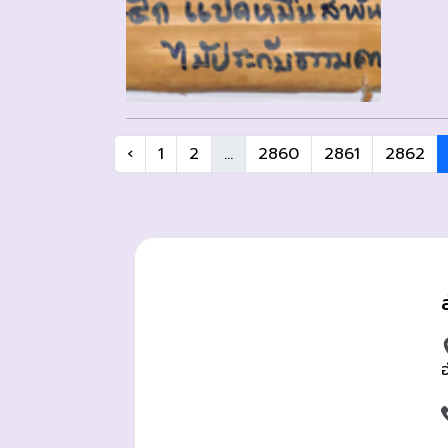
‹
1
2
...
2860
2861
2862