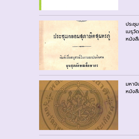
ประชุ
เมรุว
หนังสื
มหานิ
หนังสื