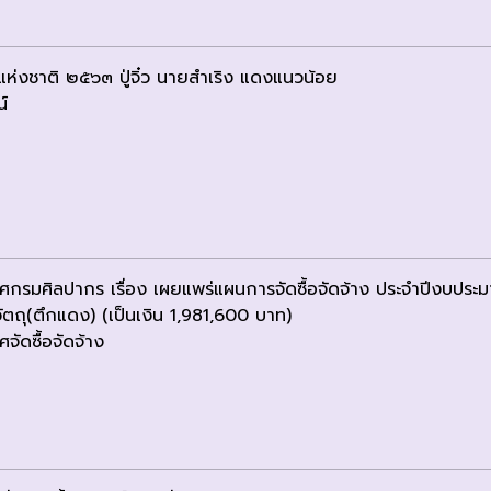
นแห่งชาติ ๒๕๖๓ ปู่จิ๋ว นายสำเริง แดงแนวน้อย
น์
ศกรมศิลปากร เรื่อง เผยแพร่แผนการจัดซื้อจัดจ้าง ประจำปีงบประ
ัตถุ(ตึกแดง) (เป็นเงิน 1,981,600 บาท)
จัดซื้อจัดจ้าง