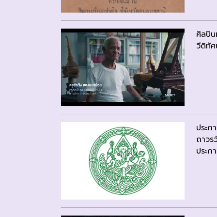
ศิลปิ
วีดิทัศ
ประกา
ถาวรว
ประกาศ