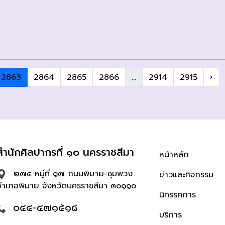
2863
2864
2865
2866
...
2914
2915
›
สำนักศิลปากรที่ ๑๐ นครราชสีมา
หน้าหลัก
๒๗๔ หมู่ที่ ๑๗ ถนนพิมาย-ชุมพวง
ข่าวและกิจกรรม
อำเภอพิมาย จังหวัดนครราชสีมา ๓๐๑๑๐
นิทรรศการ
๐๔๔-๔๗๑๕๑๘
บริการ