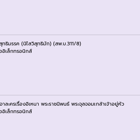
ิสุทธิมรรค (นิไสวิสุทธิมัก) (สพ.บ.311/8)
ออิเล็กทรอนิกส์
าละครเรื่องอิเหนา พระราชนิพนธ์ พระจุลจอมเกล้าเจ้าอยู่หัว
ออิเล็กทรอนิกส์