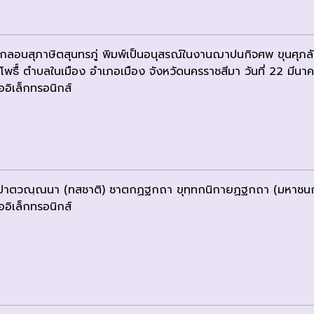
มกลอนสุภาษิตสุนทรภู่ พิมพ์เป็นอนุสรณ์ในงานฌาปนกิจศพ ขุนศุภ
ัดโพธื์ ตำบลในเมือง อำเภอเมือง จังหวัดนครราชสีมา วันที่ 22 มีน
ออิเล็กทรอนิกส์
ปาตวณฺณนา (ทสชาติ) ชาตกฏฐกถา ขุทฺทกนิกายฏฐกถา (มหาชนก-
ออิเล็กทรอนิกส์