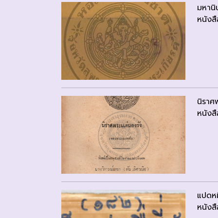
มหานิ
หนังสื
นิราศ
หนังสื
แปดหมื
หนังสื