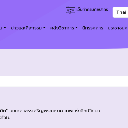
เว็บท่ากรมศิลปากร
าน
ข่าวและกิจกรรม
คลังวิชาการ
นิทรรศการ
ประชาชนคว
ิรมิต" บทเสภาสรรเสริญพระคเณศ เทพแห่งศิลปวิทยา
้ทั่วไป