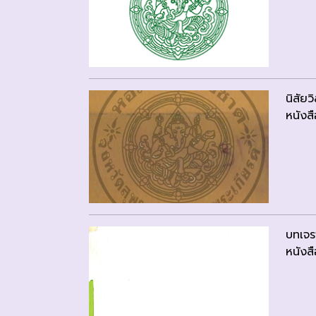
นิสัยว
หนังสื
บทเจรจ
หนังสื