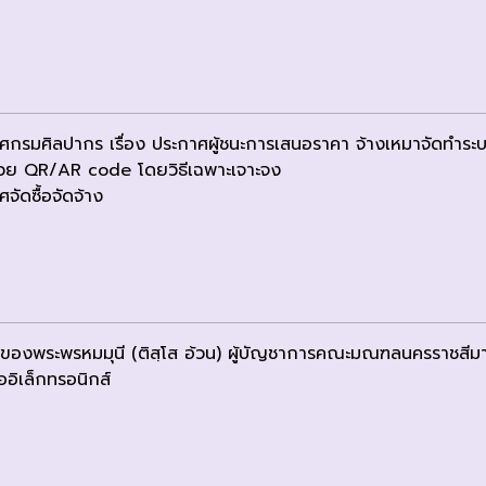
ศกรมศิลปากร เรื่อง ประกาศผู้ชนะการเสนอราคา จ้างเหมาจัดทำระบบว
้วย QR/AR code โดยวิธีเฉพาะเจาะจง
จัดซื้อจัดจ้าง
ของพระพรหมมุนี (ติสฺโส อ้วน) ผู้บัญชาการคณะมณฑลนครราชสีม
ออิเล็กทรอนิกส์