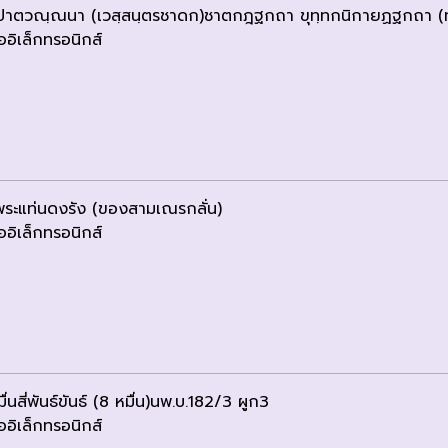
ปาตวณฺณนา (เวสฺสนฺตรชาดก)ชาตกฎฐกถา ขุทฺทกนิกายฏฐกถา (ท
ออิเล็กทรอนิกส์
พระแท่นดงรัง (ของสามเณรกลั่น)
ออิเล็กทรอนิกส์
่นสี่พันธ์ขันธ์ (8 หมื่น)นพ.บ.182/3 ผูก3
ออิเล็กทรอนิกส์