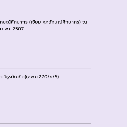
ลักษณ์ศึกษากร (เจียม ศุภลักษณ์ศึกษากร) ณ
าคม พ.ศ.2507
วิธูรบัณฑิต)(สพ.บ.270/ข/5)