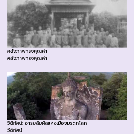
คลังภาพทรงคุณค่า
คลังภาพทรงคุณค่า
วิดีทัศน์: อารยสัมผัสแห่งเมืองมรดกโลก
วีดิทัศน์