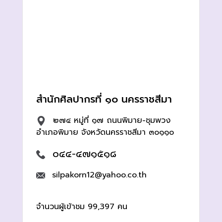
สำนักศิลปากรที่ ๑๐ นครราชสีมา
๒๗๔ หมู่ที่ ๑๗ ถนนพิมาย-ชุมพวง
อำเภอพิมาย จังหวัดนครราชสีมา ๓๐๑๑๐
๐๔๔-๔๗๑๕๑๘
silpakorn12@yahoo.co.th
จำนวนผู้เข้าชม 99,397 คน