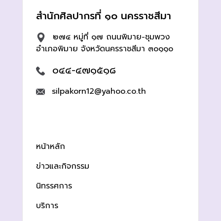
สำนักศิลปากรที่ ๑๐ นครราชสีมา
๒๗๔ หมู่ที่ ๑๗ ถนนพิมาย-ชุมพวง
อำเภอพิมาย จังหวัดนครราชสีมา ๓๐๑๑๐
๐๔๔-๔๗๑๕๑๘
silpakorn12@yahoo.co.th
หน้าหลัก
ข่าวและกิจกรรม
นิทรรศการ
บริการ