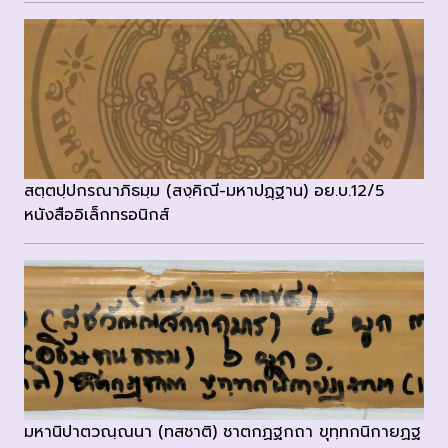
สตฺตปฺปกรณาภิธมฺม (สงฺคิณี-มหาปฏฺฐาน) อย.บ.12/5
หนังสืออิเล็กทรอนิกส์
มหานิปาตวณฺณนา (ทสชาติ) ชาตกฏฐกถา ขุทฺทกนิกายฏฐ