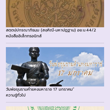
สตฺตปฺปกรณาภิธมฺม (สงฺคิณี-มหาปฏฺฐาน) อย.บ.44/2
หนังสืออิเล็กทรอนิกส์
วันพ่อขุนรามคำแหงมหาราช 17 มกราคม”
ความรู้ทั่วไป