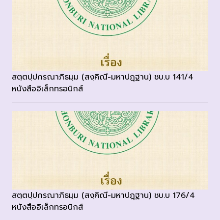
สตฺตปฺปกรณาภิธมฺม (สงฺคิณี-มหาปฎฺฐาน) ชบ.บ 141/4
หนังสืออิเล็กทรอนิกส์
สตฺตปฺปกรณาภิธมฺม (สงฺคิณี-มหาปฎฺฐาน) ชบ.บ 176/4
หนังสืออิเล็กทรอนิกส์