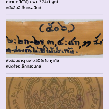
กถา(เตมีย์ใบ้) นพ.บ.374/1 ผูก1
หนังสืออิเล็กทรอนิกส์
สังฮอมธาตุ นพ.บ.506/1ข ผูก1ข
หนังสืออิเล็กทรอนิกส์