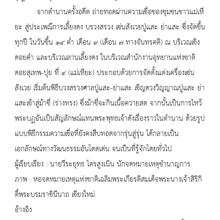
จากตำนานครั้งอดีต ถ่ายทอดผ่านความเชื่อของชุมชนชาวแม่เหี
ยะ สู่ประเพณีการเลี้ยงดง บรวงสรวง เซ่นสังเวยปู่แสะ ย่าแสะ ซึ่งจัดขึ้น
ทุกปี ในวันขึ้น ๑๔ ค่ำ เดือน ๙ (เดือน ๗ ทางจันทรคติ) ณ บริเวณเชิง
ดอยคำ และบริเวณลานเลี้ยงดง ในบริเวณสำนักงานอุทยานแห่งชาติ
ดอยสุเทพ-ปุย ที่ ๔ (แม่เหียะ) ประกอบด้วยการจัดตั้งแต่งเครื่องเซ่น
สังเวย เริ่มต้นพิธีบวงสรวงศาลปู่แสะ-ย่าแสะ เชิญดวงวิญญาณปู่แสะ ย่า
แสะเข้าสู่ม้าขี่ (ร่างทรง) ซึ่งม้าขี่จะกินเนื้อควายสด จากนั้นเป็นการไหว้
พระบฏอันเป็นสัญลักษณ์แทนพระพุทธเจ้าดังเรื่องราวในตำนาน ด้วยรูป
แบบพิธีกรรมความเชื่อที่ยังคงสืบทอดจากรุ่นสู่รุ่น ได้กลายเป็น
เอกลักษณ์ทางวัฒนธรรมอันโดดเด่น จนเป็นที่รู้จักโดยทั่วไป
ผู้เรียบเรียง : นายวีระยุทธ ไตรสูงเนิน นักจดหมายเหตุชำนาญการ
ภาพ : หอจดหมายเหตุแห่งชาติเฉลิมพระเกียรติสมเด็จพระนางเจ้าสิริกิ
ติ์พระบรมราชินีนาถ เชียงใหม่.
อ้างอิง