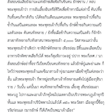
สั่งสอนข่มเสียยังมานะแห่งยักษ์เพื่อซื้อกินชิ้นคน ยักษ์ขาน / ตอบ
พระพุทธเจ้าว่า การอันเลี้ยงอินทรีย์ชีวิตเพื่อข้าหากมีแต่เท่านี้ คันบ่หื้อ
กินชิ้นคนก็หาสังกิน บ่ได้ขอกินเดือนแลคนเทอะ พระพุทธเจ้าบ่หื้อกิน
ข้ำกินแลปีแลคนเทอะ พระพุทธเจ้าก็บ่หื้อกิน ยักษ์ซ้ำขอกินควายแลปี
แลตัวเทอะ คันคนทังหลาย / ยังหื้อเผือข้ากินควายแลปีแลตัว ก็จักรัก
สาเขาทังหลายกับทังสาสนาพระพุทธเจ้า ๕,๐๐๐ วัสสาชะแลว่าอั้น
พระพุทธเจ้ารำเพิงว่า ชาติยักษ์ทังหลาย เทียรย่อม มีชิ้นและเลือดเป็น
อาหารจักตัดขาดเสียก็บ่ได้ พระก็ตุมหิภาวะอยู่ บ่ปาก พระก็เทศ / นา
สั่งสอนยักษ์อย่าหื้อราวีเบียดเบียนคนทังหลาย แล้วยักษ์ปู่แสะย่าแสะ ก็
ไหว้ว่าขอพระพุทธเจ้าและขีณาสาวเจ้าจุ่งมาเมตตาเผือข้าชุปีแด่เทอะว่า
อั้น แล้วพระพุทธเจ้า ก็พาหมู่อรหันตาเจ้าทังหลายเสด็จไปสู่เมืองกุสินา
ราย / วันนั้น แต่นั้นมา คนทังหลายก็พลีกรรม เลี้ยงดู เทียรย่อมเอา
พระบฏ ไปกางและเอาเจ้าภิกขุใหม่ไปเมตตาเป็นบริวารพระบฏเจ้าทุกปี
หั้นแล พระพุทธเจ้าปรินิพพานไปแล้วได้ ๗๕๐ พระวัสสา เมืองลูกนี้ชื่อกุ
รุรัฐก่อนแล กุมารยักษ์ ก็ได้เกิดเป็นพญาเจ้าเมือง”