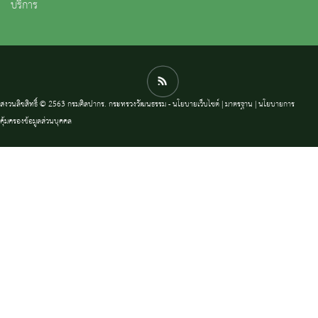
บริการ
สงวนลิขสิทธิ์ © 2563 กรมศิลปากร. กระทรวงวัฒนธรรม -
นโยบายเว็บไซต์
|
มาตรฐาน
|
นโยบายการ
คุ้มครองข้อมูลส่วนบุคคล