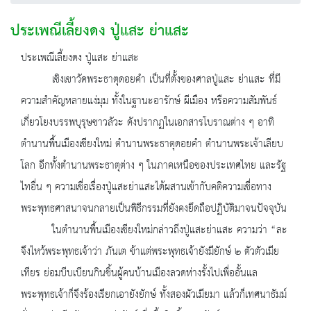
ประเพณีเลี้ยงดง ปู่แสะ ย่าแสะ
ประเพณีเลี้ยงดง ปู่แสะ ย่าแสะ
เชิงเขาวัดพระธาตุดอยคำ เป็นที่ตั้งของศาลปู่แสะ ย่าแสะ ที่มี
ความสำคัญหลายแง่มุม ทั้งในฐานะอารักษ์ ผีเมือง หรือความสัมพันธ์
เกี่ยวโยงบรรพบุรุษชาวลัวะ ดังปรากฏในเอกสารโบราณต่าง ๆ อาทิ
ตำนานพื้นเมืองเชียงใหม่ ตำนานพระธาตุดอยคำ ตำนานพระเจ้าเลียบ
โลก อีกทั้งตำนานพระธาตุต่าง ๆ ในภาคเหนือของประเทศไทย และรัฐ
ไทอื่น ๆ ความเชื่อเรื่องปู่แสะย่าแสะได้ผสานเข้ากับคติความเชื่อทาง
พระพุทธศาสนาจนกลายเป็นพิธีกรรมที่ยังคงยึดถือปฏิบัติมาจนปัจจุบัน
ในตำนานพื้นเมืองเชียงใหม่กล่าวถึงปู่แสะย่าแสะ ความว่า “ละ
จึงไหว้พระพุทธเจ้าว่า ภันเต ข้าแต่พระพุทธเจ้ายังมียักษ์ ๒ ตัวตัวเมีย
เทียร ย่อมบีบเบียนกินชิ้นผู้คนบ้านเมืองลวดห่างรั้งไปเพื่ออั้นแล
พระพุทธเจ้าก็จึงร้องเรียกเอายังยักษ์ ทั้งสองผัวเมียมา แล้วก็เทศนาธัมม์