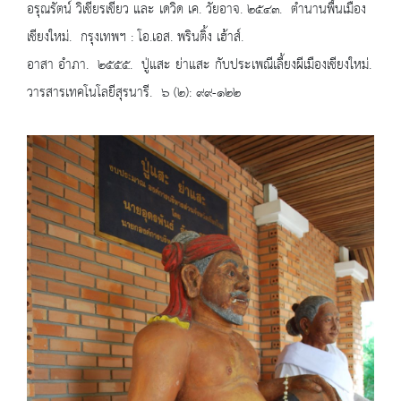
อรุณรัตน์ วิเชียรเขียว และ เดวิด เค. วัยอาจ. ๒๕๔๓. ตำนานพื้นเมือง
เชียงใหม่. กรุงเทพฯ : โอ.เอส. พรินติ้ง เฮ้าส์.
อาสา อำภา. ๒๕๕๕. ปู่แสะ ย่าแสะ กับประเพณีเลี้ยงผีเมืองเชียงใหม่.
วารสารเทคโนโลยีสุรนารี. ๖ (๒): ๙๙-๑๒๒