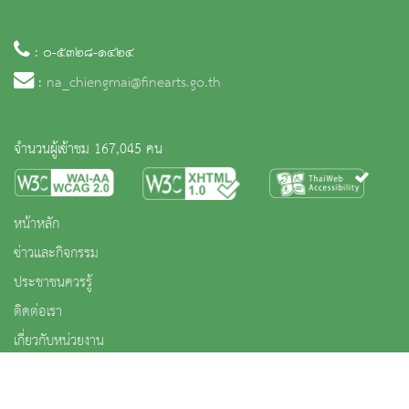
: ๐-๕๓๒๘-๑๔๒๔
:
na_chiengmai@finearts.go.th
จำนวนผู้เข้าชม 167,045 คน
หน้าหลัก
ข่าวและกิจกรรม
ประชาชนควรรู้
ติดต่อเรา
เกี่ยวกับหน่วยงาน
คลังวิชาการ
บริการ