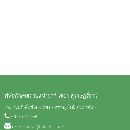
พิพิธภัณฑสถานแห่งชาติ ไชยา สุราษฎร์ธานี
155 ถนนรักษ์นรกิจ อ.ไชยา จ.สุราษฎร์ธานี ประเทศไทย
: 077 431 066
:
nm_chaiya@finearts.go.th