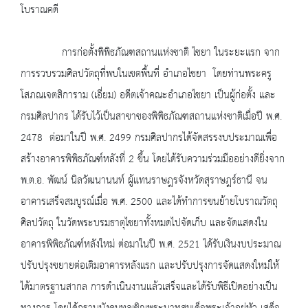
โบราณคดี
การก่อตั้งพิพิธภัณฑสถานแห่งชาติ ไชยา ในระยะแรก จาก
การรวบรวมศิลปวัตถุที่พบในเขตพื้นที่ อำเภอไชยา โดยท่านพระครู
โสภณเจตสิการาม (เอี่ยม) อดีตเจ้าคณะอำเภอไชยา เป็นผู้ก่อตั้ง และ
กรมศิลปากร ได้รับไว้เป็นสาขาของพิพิธภัณฑสถานแห่งชาติเมื่อปี พ.ศ.
2478 ต่อมาในปี พ.ศ. 2499 กรมศิลปากรได้จัดสรรงบประมาณเพื่อ
สร้างอาคารพิพิธภัณฑ์หลังที่ 2 ขึ้น โดยได้รับความร่วมมืออย่างดียิ่งจาก
พ.ต.อ. พัฒน์ นิลวัฒนานนท์ ผู้แทนราษฎรจังหวัดสุราษฎร์ธานี จน
อาคารเสร็จสมบูรณ์เมื่อ พ.ศ. 2500 และได้ทำการขนย้ายโบราณวัตถุ
ศิลปวัตถุ ในวัดพระบรมธาตุไชยาทั้งหมดไปจัดเก็บ และจัดแสดงใน
อาคารพิพิธภัณฑ์หลังใหม่ ต่อมาในปี พ.ศ. 2521 ได้รับเงินงบประมาณ
ปรับปรุงขยายต่อเติมอาคารหลังแรก และปรับปรุงการจัดแสดงใหม่ให้
ได้มาตรฐานสากล การดำเนินงานแล้วเสร็จและได้รับพิธีเปิดอย่างเป็น