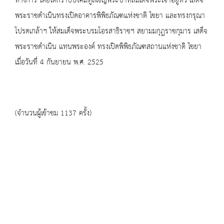
ทางการ โดยได้กราบบังคมทูลเชิญพระบาทสมเด็จพระเจ้าอยู่หัว เสด็จ
พระราชดำเนินทรงเปิดอาคารพิพิธภัณฑแห่งชาติ ไชยา และทรงกรุณา
โปรดเกล้าฯ ให้สมเด็จพระบรมโอรสาธิราชฯ สยามมกุฎราชกุมาร เสด็จ
พระราชดำเนิน แทนพระองค์ ทรงเปิดพิพิธภัณฑสถานแห่งชาติ ไชยา
เมื่อวันที่ 4 กันยายน พ.ศ. 2525
(จำนวนผู้เข้าชม 1137 ครั้ง)