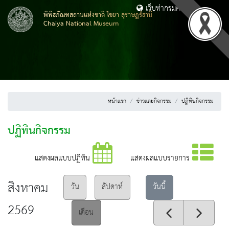
เว็บท่ากรมศิลปากร
พิพิธภัณฑสถานแห่งชาติ ไชยา สุราษฎร์ธานี
Chaiya National Museum
หน้าแรก
ข่าวและกิจกรรม
ปฏิทินกิจกรรม
ปฏิทินกิจกรรม
แสดงผลแบบปฏิทิน
แสดงผลแบบรายการ
สิงหาคม
วันนี้
วัน
สัปดาห์
2569
เดือน