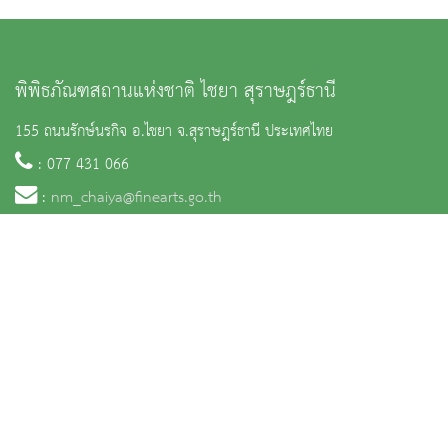
พิพิธภัณฑสถานแห่งชาติ ไชยา สุราษฎร์ธานี
155 ถนนรักษ์นรกิจ อ.ไชยา จ.สุราษฎร์ธานี ประเทศไทย
: 077 431 066
:
nm_chaiya@finearts.go.th
หน้าหลัก
ข่าวและกิจกรรม
นิทรรศการ
บริการ