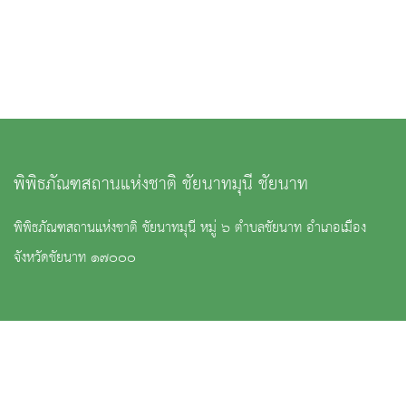
พิพิธภัณฑสถานแห่งชาติ ชัยนาทมุนี ชัยนาท
พิพิธภัณฑสถานแห่งชาติ ชัยนาทมุนี หมู่ ๖ ตำบลชัยนาท อำเภอเมือง
จังหวัดชัยนาท ๑๗๐๐๐
: ๐ ๕๖๔๐ ๕๖๒๑
:
nm_chainartmunee@finearts.go.th