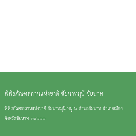
พิพิธภัณฑสถานแห่งชาติ ชัยนาทมุนี ชัยนาท
พิพิธภัณฑสถานแห่งชาติ ชัยนาทมุนี หมู่ ๖ ตำบลชัยนาท อำเภอเมือง
จังหวัดชัยนาท ๑๗๐๐๐