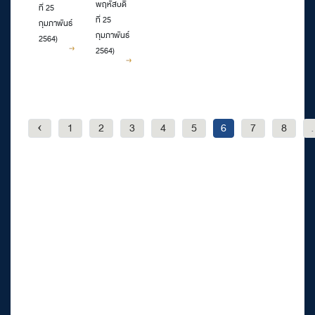
2564
พฤหัสบดี
09.00-
ที่ 25
09.00-
ที่ 25
กุมภาพันธ์
16.00
กุมภาพันธ์
10.00
2564)
2564)
‹
1
2
3
4
5
6
7
8
.