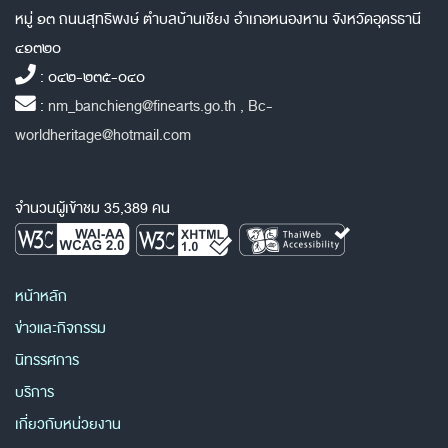
หมู่ ๑๓ ถนนสุทธิพงษ์ ตำบลบ้านเชียง อำเภอหนองหาน จังหวัดอุดรธานี
๔๑๓๒๐
: ๐๔๒-๒๓๕-๐๔๐
:
nm_banchieng@finearts.go.th , Bc-
worldheritage@hotmail.com
จำนวนผู้เข้าชม 35,389 คน
หน้าหลัก
ข่าวและกิจกรรม
นิทรรศการ
บริการ
เกี่ยวกับหน่วยงาน