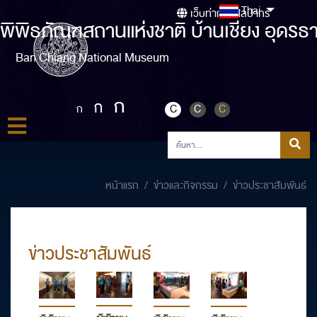
Thai
เว็บท่ากรมศิลปากร
พิพิธภัณฑสถานแห่งชาติ บ้านเชียง อุดรธา
Ban Chiang National Museum
ก
ก
ก
C
C
C
หน้าแรก
ข่าวและกิจกรรม
ข่าวประชาสัมพันธ์
ข่าวประชาสัมพันธ์