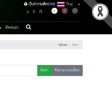
Thai
เว็บท่ากรมศิลปากร
เว็บท่ากรมศิลปากร
ก
ก
C
C
C
ก
ติดต่อเรา
หน้าแรก
ค้นหา
ค้นหา
ค้นหาแบบละเอียด