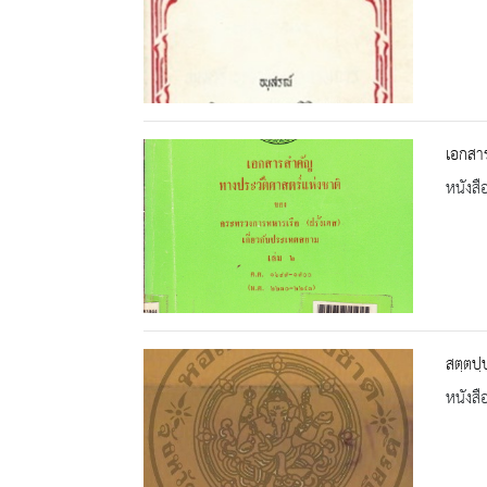
เอกสาร
หนังสื
สตฺตปฺ
หนังสื