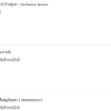
ะบำรำจตุบท - Orchestra Version
์
ะราชวัง
ออิเล็กทรอนิกส์
งสือสมุดไทยขาว (พระอรรถกถา)
ออิเล็กทรอนิกส์