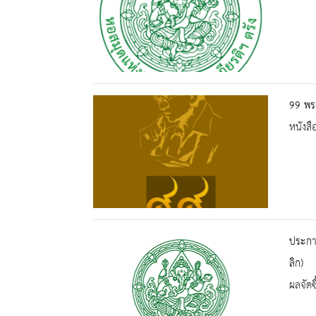
99 พร
หนังสื
ประกาศ
ลิก)
ผลจัดซื