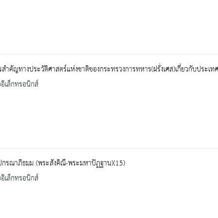
สำคัญทางประวัติศาสตร์แห่งชาติของกระทรวงการทหาร(ฝรั่งเศส)เกี่ยวกับประเท
ออิเล็กทรอนิกส์
ปกรณาภิธมฺม (พระสังคิณี-พระมหาปัฏฐาน)(15)
ออิเล็กทรอนิกส์