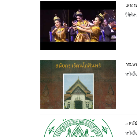
เพลงร
วีดิทัศน
กรมพร
หนังสื
5.หนั
หนังสื