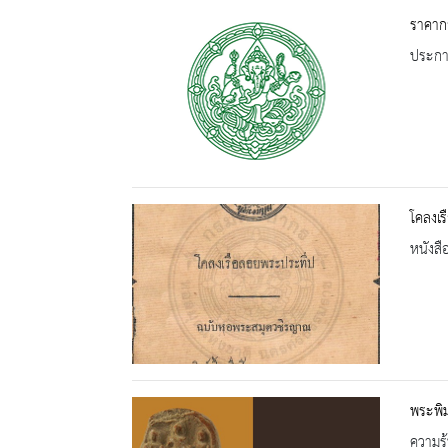
ราคากล
ประกาศ
โคลงเ
หนังสื
พระพิม
ความรู้