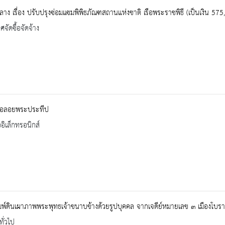
าง เรื่อง ปรับปรุงซ่อมแซมพิพิธภัณฑสถานแห่งชาติ เรือพระราชพิธี (เป็นเงิน 57
จัดซื้อจัดจ้าง
รือลอยพระประทีป
ออิเล็กทรอนิกส์
พ์ดินเผาภาพพระพุทธเจ้าขนาบข้างด้วยรูปบุคคล จากเจดีย์หมายเลข ๓ เมืองโบรา
ทั่วไป