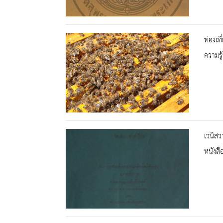
ท่องเท
ความรู้
เวนิสวา
หนังสื