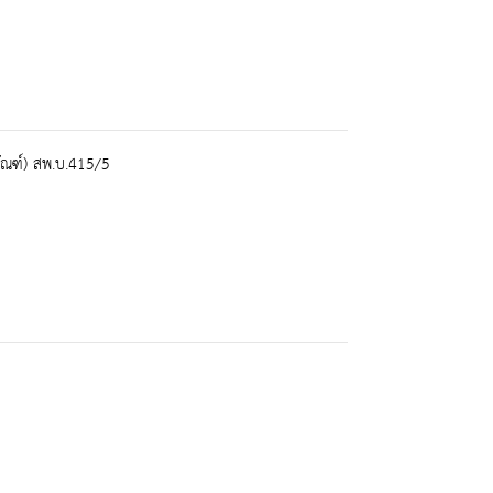
ัณฑ์) สพ.บ.415/5