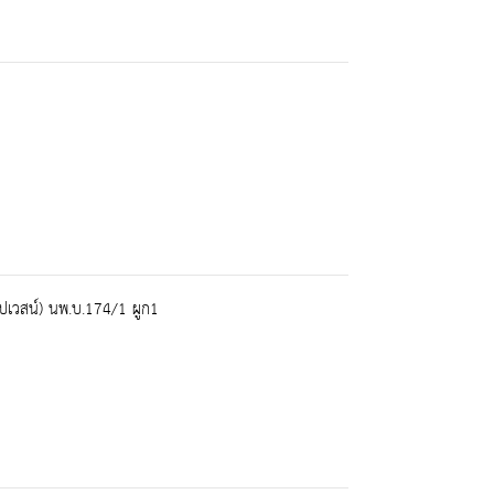
เวสน์) นพ.บ.174/1 ผูก1