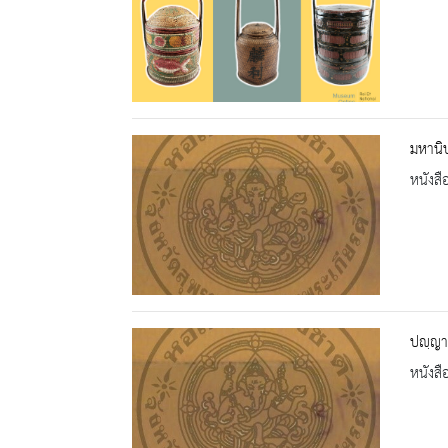
มหานิ
หนังสื
ปญฺญา
หนังสื