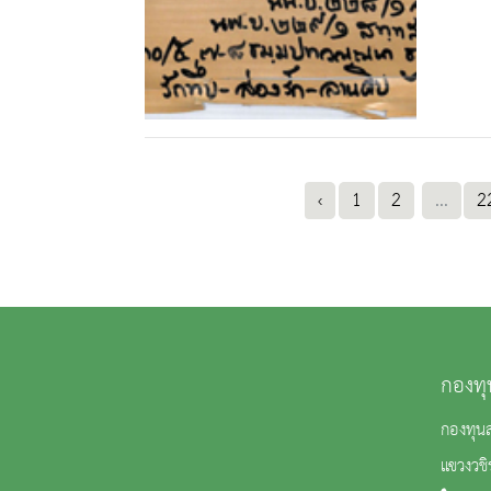
‹
1
2
...
2
กองทุ
กองทุน
แขวงวช