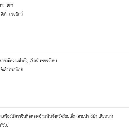
อกสายตา
ออิเล็กทรอนิกส์
ายังมีความสำคัญ /รัตน์ เพชรจันทร
ออิเล็กทรอนิกส์
งเครื่องใช้ชาวจีนที่อพยพเข้ามาในจังหวัดร้อยเอ็ด (ฮวยน้า ฉีน้า เสี่ยหนา)
ทั่วไป