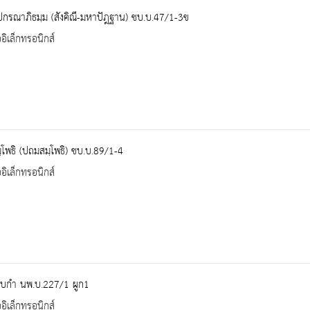
ปกรณาภิธมฺม (สังคิณี-มหาปัฎฐาน) ชบ.บ.47/1-3ข
ออิเล็กทรอนิกส์
โพธิ (ปถมสมฺโพธิ) ชบ.บ.89/1-4
ออิเล็กทรอนิกส์
ูบกำ นพ.บ.227/1 ผูก1
ออิเล็กทรอนิกส์