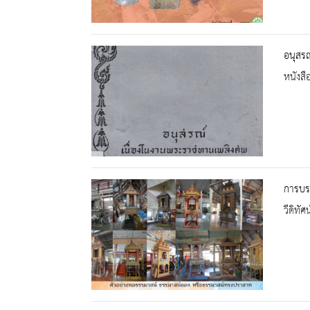
อนุสรณ
หนังสื
การบรร
วีดิทัศน