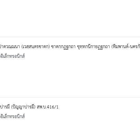
ปาตวณฺณนา (เวสฺสนฺตรชาตก) ชาตกกฏฐกถา ขุทฺทกนิกายฏฐกถา (หิมพานต์-นครก
ออิเล็กทรอนิกส์
ปารมี (ปัญญาปารมี) สพ.บ.416/1
ออิเล็กทรอนิกส์