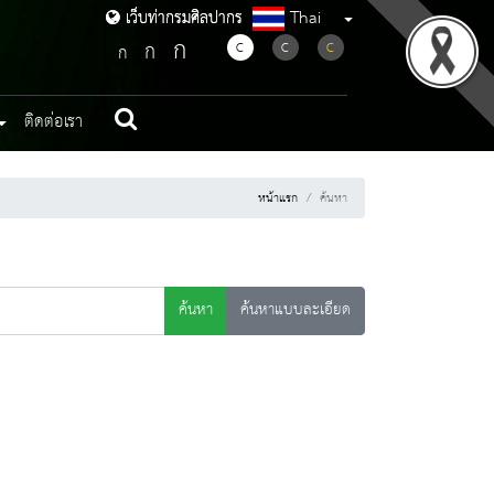
Thai
เว็บท่ากรมศิลปากร
เว็บท่ากรมศิลปากร
ก
ก
C
C
C
ก
ติดต่อเรา
หน้าแรก
ค้นหา
ค้นหา
ค้นหาแบบละเอียด