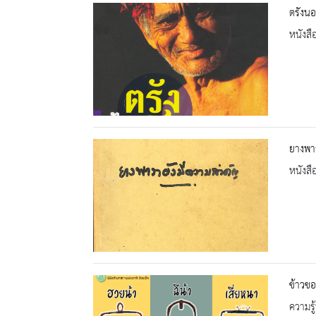
ตรังน
หนังสื
ยางพาร
หนังสื
ข้าวขอ
ความรู้