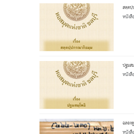
สตฺตปฺ
หนังสื
ปฐมสมฺ
หนังสื
ฉลองต
หนังสื