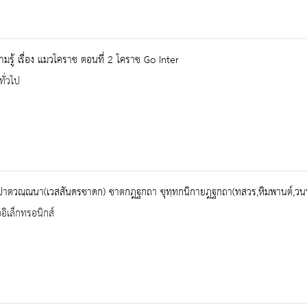
ามรู้ เรื่อง แมวโคราช ตอนที่ 2 โคราช Go Inter
ทั่วไป
ปาตวณฺณนา(เวสสันดรชาดก) ชาตกฎฐกถา ขุทฺทกนิกายฎฐกถา(ทสวร,หิมพานต์,วนป
ออิเล็กทรอนิกส์