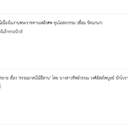
์เนื่องในงานพระราชทานเพลิงศพ ขุนโอสถกรรม (เชื่อม รัตนกนก)
ออิเล็กทรอนิกส์
ยาย เรื่อง "ธรรมมาสน์ไม้อีสาน" โดย นางสาวทิพย์วรรณ วงศ์อัสสไพบูลย์ นักโ
์