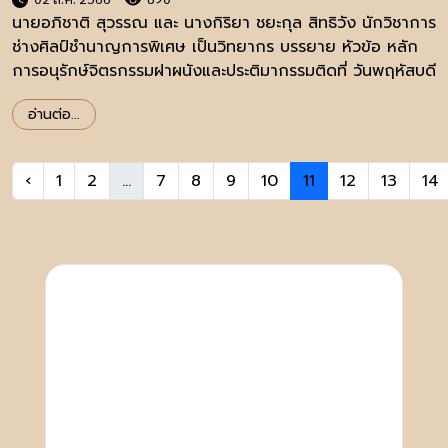
นายอภิชาติ สุวรรณ และ นางกิริยา ชยะกุล สิทธิวัง นักวิชาการ
ช่างศิลป์ชำนาญการพิเศษ เป็นวิทยากร บรรยาย หัวข้อ หลัก
การอนุรักษ์จิตรกรรมฝาผนังและประติมากรรมติดที่ วันพฤหัสบดี
ที่ ๑๓ กรกฎาคม ๒๕๖๖
อ่านต่อ...
‹
1
2
...
7
8
9
10
11
12
13
14