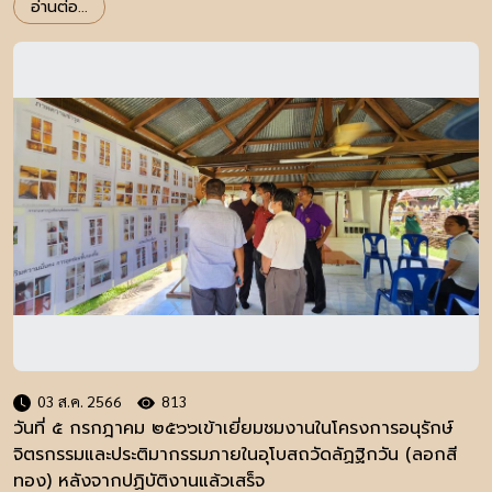
อ่านต่อ...
03 ส.ค. 2566
813
วันที่ ๕ กรกฎาคม ๒๕๖๖เข้าเยี่ยมชมงานในโครงการอนุรักษ์
จิตรกรรมและประติมากรรมภายในอุโบสถวัดลัฏฐิกวัน (ลอกสี
ทอง) หลังจากปฏิบัติงานแล้วเสร็จ