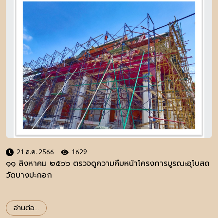
21 ส.ค. 2566
1629
๑๑ สิงหาคม ๒๕๖๖ ตรวจดูความคืบหน้าโครงการบูรณะอุโบสถ
วัดบางปะกอก
อ่านต่อ...