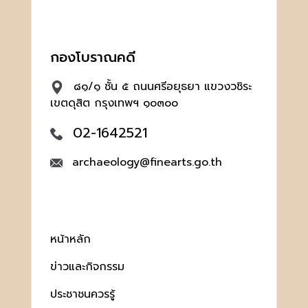
กองโบราณคดี
๘๑/๑ ชั้น ๕ ถนนศรีอยุธยา แขวงวชิระ
เขตดุสิต กรุงเทพฯ ๑๐๓๐๐
02-1642521
archaeology@finearts.go.th
หน้าหลัก
ข่าวและกิจกรรม
ประชาชนควรรู้