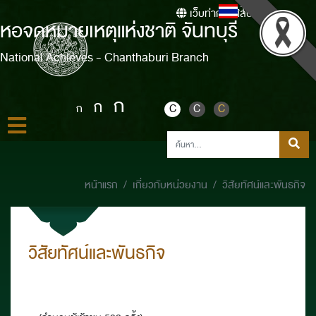
Thai
เว็บท่ากรมศิลปากร
หอจดหมายเหตุแห่งชาติ จันทบุรี
National Achieves - Chanthaburi Branch
ก
ก
ก
C
C
C
หน้าแรก
เกี่ยวกับหน่วยงาน
วิสัยทัศน์และพันธกิจ
วิสัยทัศน์และพันธกิจ