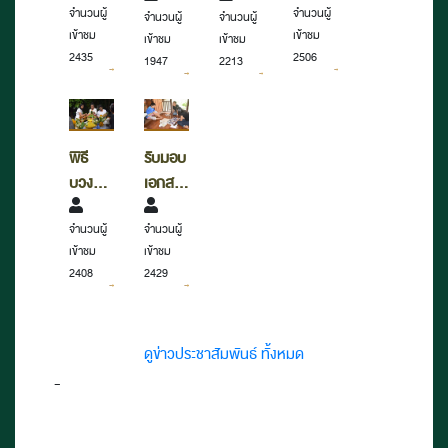
จำนวนผู้
จำนวนผู้
ชาติ
พระ
จำนวนผู้
จำนวนผู้
สุขภาพ
เข้า
เข้าชม
เข้าชม
เข้าชม
เข้าชม
จันทบุรี
เทพ
ศึกษา
เยี่ยม
2506
2435
1947
2213
ทำบุญ
รัตน
สภาวะ
ชมหอ
ตักบาตร
ราชสุ
แวดล้อม
จดหมายเหตุ
ในวัน
ดาฯ
การ
แห่ง
ปิย
สยาม
ทำงาน
ชาติ
พิธี
รับมอบ
มหาราช
บรม
นัก
จันทบุรี
บวงสรวง
เอกสาร
ราช
จดหมายเหตุ
ก่อน
ทำ
กุมารี
จำนวนผู้
จำนวนผู้
การขุด
สำเนา
เข้าชม
เข้าชม
ค้นแนว
บ้านครู
2408
2429
โบราณ
พลอย
สถาน
นิสสัย
เมือง
ดูข่าวประชาสัมพันธ์ ทั้งหมด
เพนียด
-