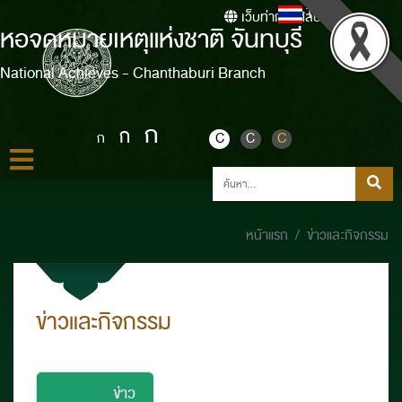
Thai
เว็บท่ากรมศิลปากร
หอจดหมายเหตุแห่งชาติ จันทบุรี
National Achieves - Chanthaburi Branch
ก
ก
ก
C
C
C
หน้าแรก
ข่าวและกิจกรรม
ข่าวและกิจกรรม
ข่าว