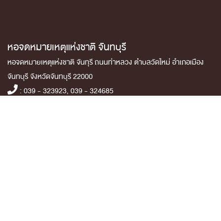
หอจดหมายเหตุแห่งชาติ จันทบุรี
หอจดหมายเหตุแห่งชาติ จันทุรี ถนนท่าหลวง ตำบลวัดใหม่ อำเภอเมือง
จันทบุรี จังหวัดจันทบุรี 22000
: 039 - 323923, 039 - 324685
:
archives_chan@hotmail.com
จำนวนผู้เข้าชม 20,196 คน
หน้าหลัก
ข่าวและกิจกรรม
นิทรรศการ