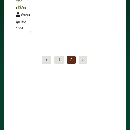
พิธี
ปล่อย
ตัว
จำนวน
ผู้เข้าชม
นักกีฬา
1833
จักรยาน
ทางไกล
นานาชาติ
เทิดพระ
‹
1
2
›
เกียรติ
สมเด็จ
พระเทพ
รัตนราช
สุดาฯ