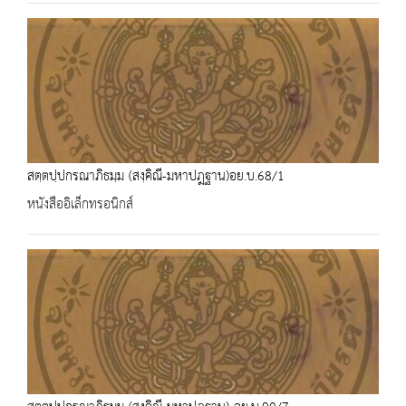
สตฺตปฺปกรณาภิธมฺม (สงฺคิณี-มหาปฎฐาน)อย.บ.68/1
หนังสืออิเล็กทรอนิกส์