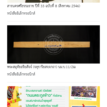
สารนครศรีธรรมราช ปีที่ 33 ฉบับที่ 8 (สิงหาคม 2546)
หนังสืออิเล็กทรอนิกส์
พระสมุทัยอริยสัจจ์ (จตุราริยสจฺจกถา) นม.บ.11/2ฌ
หนังสืออิเล็กทรอนิกส์