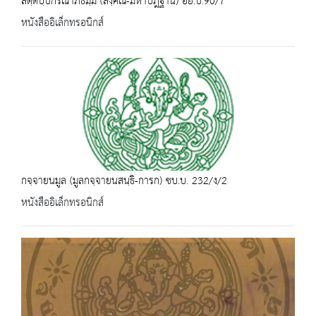
สตฺตปฺปกรณาภิธมฺม (สงฺคิณี-มหาปฎฐาน) อย.บ.90/7
หนังสืออิเล็กทรอนิกส์
กจฺจายนมูล (มูลกจฺจายนสนฺธิ-การก) ชบ.บ. 232/ง/2
หนังสืออิเล็กทรอนิกส์