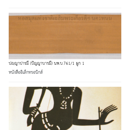
ปญฺญาปารมี (ปัญญาบารมี) นพ.บ.761/1 ผูก 1
หนังสืออิเล็กทรอนิกส์