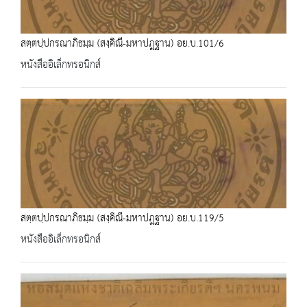
สตฺตปฺปกรณาภิธมฺม (สงฺคิณี-มหาปฎฐาน) อย.บ.101/6
หนังสืออิเล็กทรอนิกส์
สตฺตปฺปกรณาภิธมฺม (สงฺคิณี-มหาปฎฐาน) อย.บ.119/5
หนังสืออิเล็กทรอนิกส์