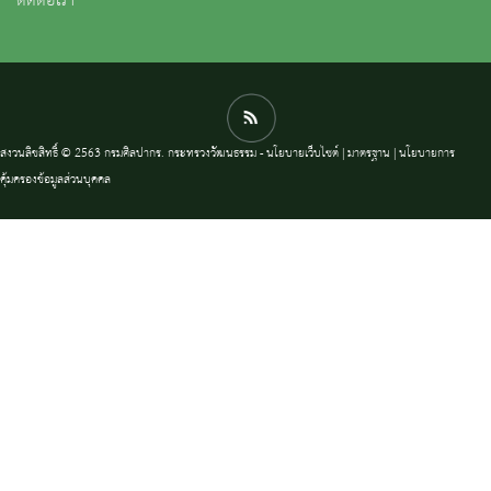
ติดต่อเรา
สงวนลิขสิทธิ์ © 2563 กรมศิลปากร. กระทรวงวัฒนธรรม -
นโยบายเว็บไซต์
|
มาตรฐาน
|
นโยบายการ
คุ้มครองข้อมูลส่วนบุคคล