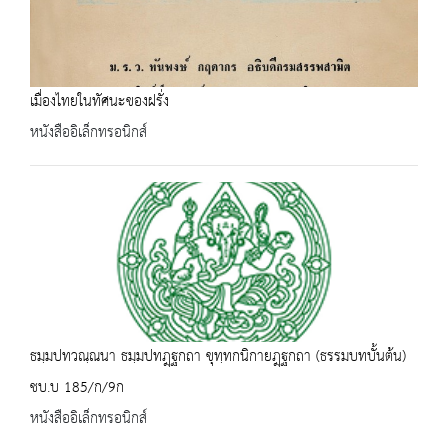
เมื่องไทยในทัศนะของฝรั่ง
หนังสืออิเล็กทรอนิกส์
ธมฺมปทวณฺณนา ธมฺมปทฎฺฐกถา ขุทฺทกนิกายฎฺฐกถา (ธรรมบทบั้นต้น)
ชบ.บ 185/ก/9ก
หนังสืออิเล็กทรอนิกส์