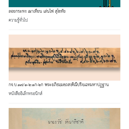
ลอยกระทง เผาเทียน เล่นไฟ สุโขทัย
ความรู้ทั่วไป
กจ.บ.๑๗/๑-๒:๑ก-๒ก พระอภิธมฺมตฺถสงฺคิณีปริจฺเฉทมหาปฏฺฐาน
หนังสืออิเล็กทรอนิกส์