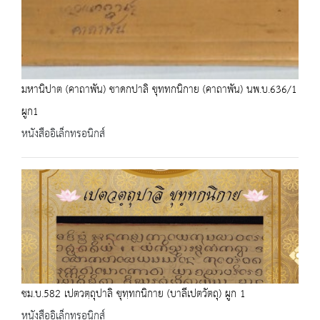
มหานิปาต (คาถาพัน) ชาดกปาลิ ขุททกนิกาย (คาถาพัน) นพ.บ.636/1
ผูก1
หนังสืออิเล็กทรอนิกส์
ชม.บ.582 เปตวตฺถุปาลิ ขุทฺทกนิกาย (บาลีเปตวัตถุ) ผูก 1
หนังสืออิเล็กทรอนิกส์