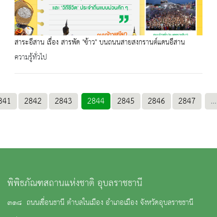
สาระอีสาน เรื่อง สารพัด "ข้าว" บนถนนสายสงกรานต์แดนอีสาน
ความรู้ทั่วไป
841
2842
2843
2844
2845
2846
2847
...
พิพิธภัณฑสถานแห่งชาติ อุบลราชธานี
๓๑๘ ถนนเขื่อนธานี ตำบลในเมือง อำเภอเมือง จังหวัดอุบลราชธานี