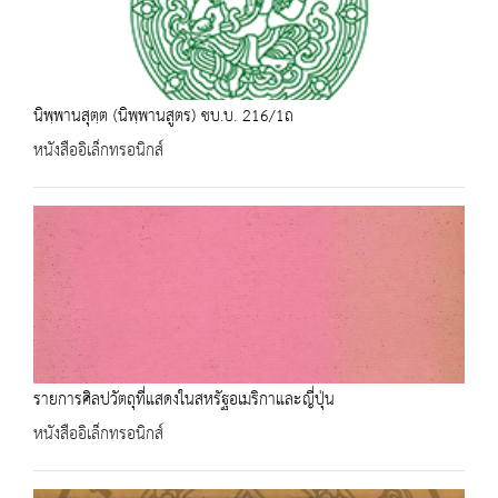
นิพฺพานสุตฺต (นิพฺพานสูตร) ชบ.บ. 216/1ถ
หนังสืออิเล็กทรอนิกส์
รายการศิลปวัตถุที่แสดงในสหรัฐอเมริกาและญี่ปุ่น
หนังสืออิเล็กทรอนิกส์