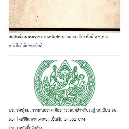
อนุสรณ์งานพระราชทานเพลิงศพ นานเกษม จียะพันธ์ ท.ช.,ท.ม
หนังสืออิเล็กทรอนิกส์
ประกาศผู้ชนะการเสนอราคาซือยางรถยนต์สำหรับรถตู้ ทะเบียน ฮษ
614 โดยวิธีเฉพาะเจาะจง เป็นเงิน 14,552 บาท
ประกาศจัดซื้อจัดจ้าง