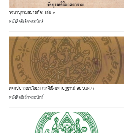
วจนานุกรมสมาสท้อง เล่ม ๑
หนังสืออิเล็กทรอนิกส์
สตฺตปฺปกรณาภิธมฺม (สงฺคิณี-มหาปฎฐาน) อย.บ.84/7
หนังสืออิเล็กทรอนิกส์