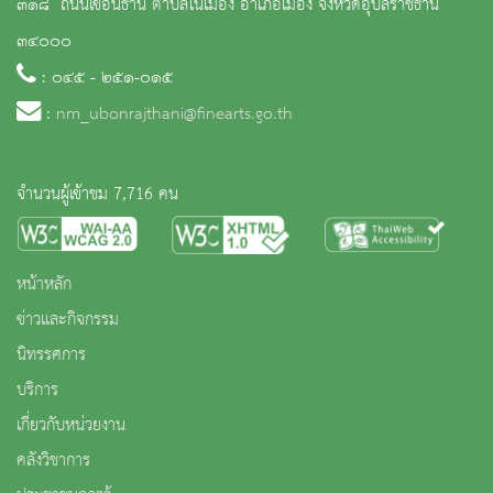
๓๑๘ ถนนเขื่อนธานี ตำบลในเมือง อำเภอเมือง จังหวัดอุบลราชธานี
๓๔๐๐๐
: ๐๔๕ - ๒๕๑-๐๑๕
:
nm_ubonrajthani@finearts.go.th
จำนวนผู้เข้าชม 7,716 คน
หน้าหลัก
ข่าวและกิจกรรม
นิทรรศการ
บริการ
เกี่ยวกับหน่วยงาน
คลังวิชาการ