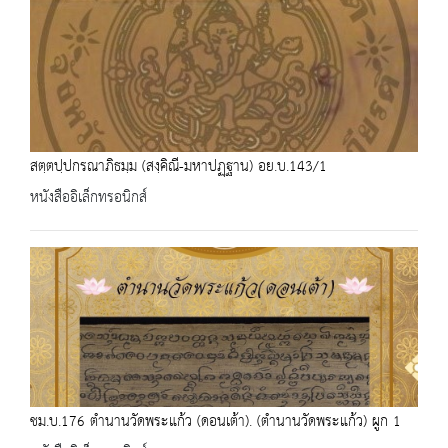
สตฺตปฺปกรณาภิธมฺม (สงฺคิณี-มหาปฏฺฐาน) อย.บ.143/1
หนังสืออิเล็กทรอนิกส์
ชม.บ.176 ตำนานวัดพระแก้ว (ดอนเต้า). (ตำนานวัดพระแก้ว) ผูก 1