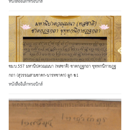
หนังสืออิเล็กทรอนิกส์
ชม.บ.557 มหานิปตวณฺณนา (ทสชาติ) ชาตกฎฺฐกถา ขุทฺทกนิกายฎฺฐ
กถา (สุวรรณสามชาดก-นารทชาดก) ผูก ฆ1
หนังสืออิเล็กทรอนิกส์