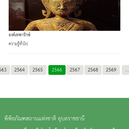
องค์เทพารักษ์
ความรู้ทั่วไป
563
2564
2565
2566
2567
2568
2569
...
พิพิธภัณฑสถานแห่งชาติ อุบลราชธานี