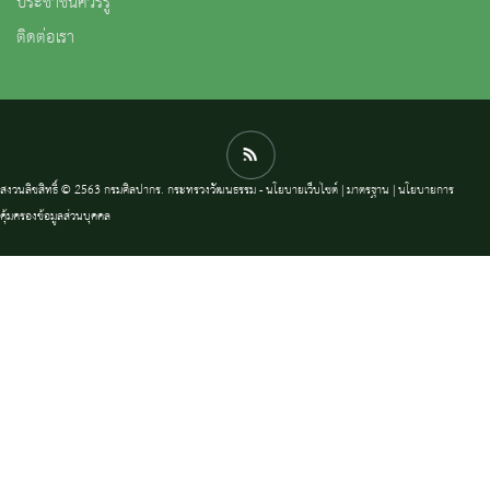
ประชาชนควรรู้
ติดต่อเรา
สงวนลิขสิทธิ์ © 2563 กรมศิลปากร. กระทรวงวัฒนธรรม -
นโยบายเว็บไซต์
|
มาตรฐาน
|
นโยบายการ
คุ้มครองข้อมูลส่วนบุคคล