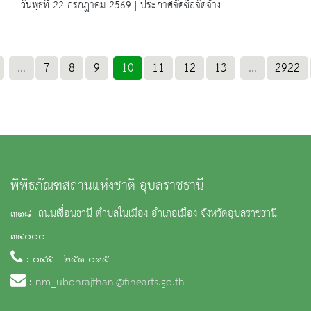
วันพุธที่ 22 กรกฎาคม 2569 | ประกาศจัดซื้อจัดจ้าง
...
7
8
9
10
11
12
13
...
2922
พิพิธภัณฑสถานแห่งชาติ อุบลราชธานี
๓๑๘ ถนนเขื่อนธานี ตำบลในเมือง อำเภอเมือง จังหวัดอุบลราชธานี
๓๔๐๐๐
: ๐๔๕ - ๒๕๑-๐๑๕
:
nm_ubonrajthani@finearts.go.th