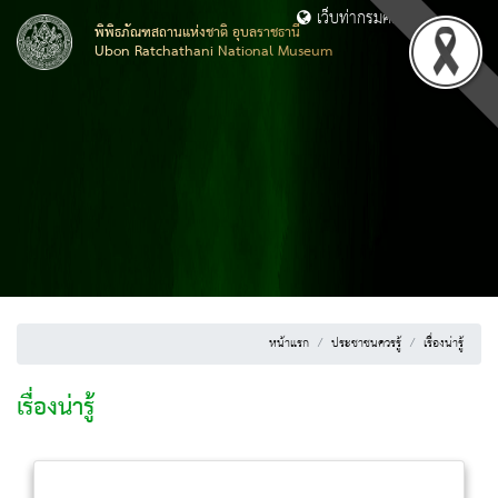
เว็บท่ากรมศิลปากร
พิพิธภัณฑสถานแห่งชาติ อุบลราชธานี
Ubon Ratchathani National Museum
หน้าแรก
ประชาชนควรรู้
เรื่องน่ารู้
เรื่องน่ารู้