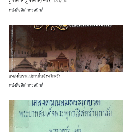
ฎีกาพาหุ (ฎีกาพาหุ) ชบ.บ 180/1ค
หนังสืออิเล็กทรอนิกส์
แหล่งโบราณสถานในจังหวัดตรัง
หนังสืออิเล็กทรอนิกส์