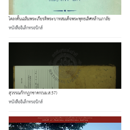
โคลงดั้นเฉลิมพระเกียรติพระบาทสมเด็จพระพุทธเลิศหล้านภาลัย
หนังสืออิเล็กทรอนิกส์
สุวรรณกักกฏกชาดก(นม.ส.57)
หนังสืออิเล็กทรอนิกส์