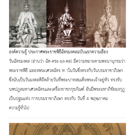
องค์ความรู้ ประกาศพระราชพิธีฉัตรมงคลฉบับแรกความเรียง
วันฉัตรมงคล (อ่านว่า ฉัด-ตระ-มง-คล) มีความหมายตามพจนานุกรมว่า
พระราชพิธี ฉลองพระเศวตฉัตร ท าในวันซึ่งตรงกับวันบรมราชาภิเษก
ซึ่งนับเป็นวันมงคลดิถีคล้ายวันที่พระบาทสมเด็จพระเจ้าอยู่หัว ทรงรับ
นพปฎลมหาเศวตฉัตรและเครื่องราชกกุธภัณฑ์ อันมีพระมหาภิชัยมงกุฎ
เป็นปฐมแห่ง การบรมราชาภิเษก ตรงกับ วันที่ 4 พฤษภาคม
ความรู้ทั่วไป