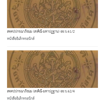
สตฺตปฺปกรณาภิธมฺม (สงฺคิณี-มหาปฏฺฐาน) อย.บ.61/2
หนังสืออิเล็กทรอนิกส์
สตฺตปฺปกรณาภิธมฺม (สงฺคิณี-มหาปฏฺฐาน) อย.บ.62/4
หนังสืออิเล็กทรอนิกส์