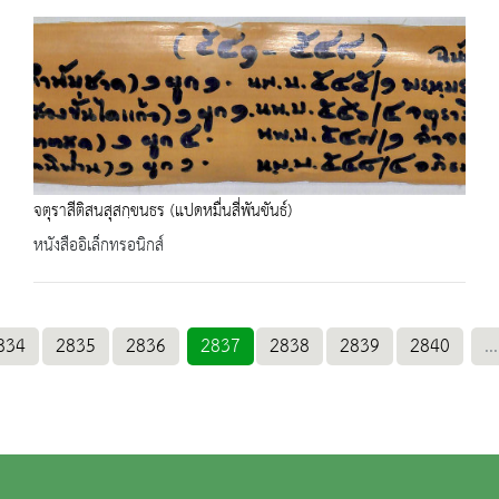
จตุราสีติสนสุสกฺขนธร (แปดหมื่นสี่พันขันธ์)
หนังสืออิเล็กทรอนิกส์
834
2835
2836
2837
2838
2839
2840
...