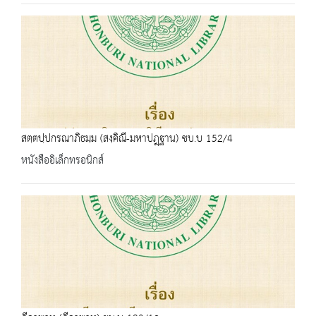
สตฺตปฺปกรณาภิธมฺม (สงฺคิณี-มหาปฎฺฐาน) ชบ.บ 152/4
หนังสืออิเล็กทรอนิกส์