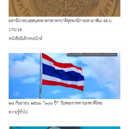
มหานิปาต(เวสฺสนฺตรชาดก)ชาตกปาลิขุทฺทกนิกาย(คาถาพัน) อย.บ.
170/1ค
หนังสืออิเล็กทรอนิกส์
๒๘ กันยายน ๒๕๖๖ ""๑๐๖ ปี"" วันพระราชทานธงชาติไทย
ความรู้ทั่วไป