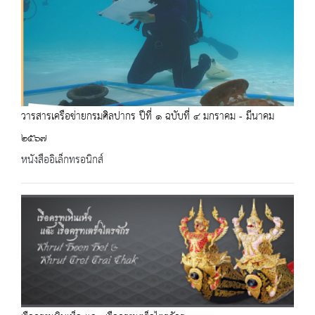
วารสารเครือข่ายกรมศิลปากร ปีที่ ๑ ฉบับที่ ๔ มกราคม - มีนาคม
๒๕๖๗
หนังสืออิเล็กทรอนิกส์