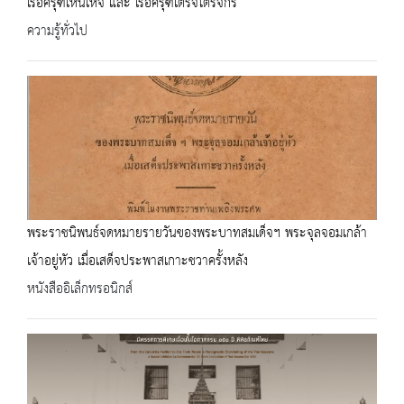
เรือครุฑเหินเห็จ และ เรือครุฑเตร็จไตรจักร
ความรู้ทั่วไป
พระราชนิพนธ์จดหมายรายวันของพระบาทสมเด็จฯ พระจุลจอมเกล้า
เจ้าอยู่หัว เมื่อเสด็จประพาสเกาะชวาครั้งหลัง
หนังสืออิเล็กทรอนิกส์