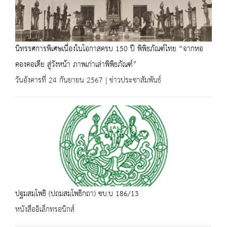
นิทรรศการพิเศษเนื่องในโอกาสครบ 150 ปี พิพิธภัณฑ์ไทย “จากหอ
คองคอเดีย สู่วังหน้า ภาพเก่าเล่าพิพิธภัณฑ์”
วันอังคารที่ 24 กันยายน 2567 | ข่าวประชาสัมพันธ์
ปฐมสมฺโพธิ (ปถมสมฺโพธิกถา) ชบ.บ 186/13
หนังสืออิเล็กทรอนิกส์