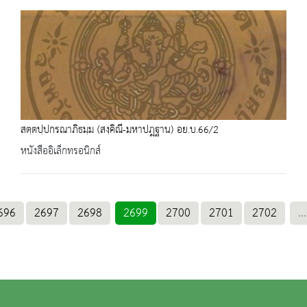
สตฺตปฺปกรณาภิธมฺม (สงฺคิณี-มหาปฎฐาน) อย.บ.66/2
หนังสืออิเล็กทรอนิกส์
696
2697
2698
2699
2700
2701
2702
...