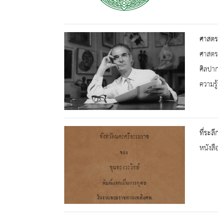
ศาสตรา
ศาสตรา
ศิลปา
ความรู้
ที่ระล
หนังสื