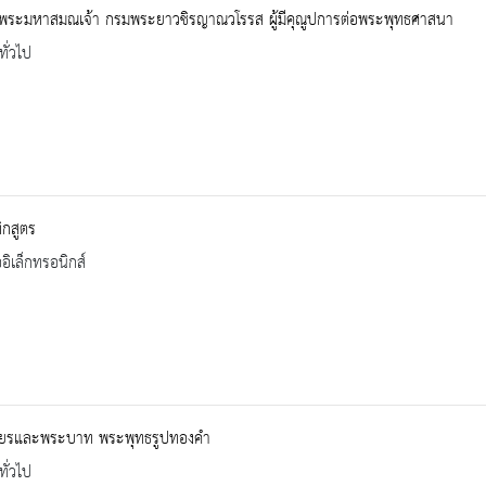
จพระมหาสมณเจ้า กรมพระยาวชิรญาณวโรรส ผู้มีคุณูปการต่อพระพุทธศาสนา
ทั่วไป
ิกสูตร
ออิเล็กทรอนิกส์
ียรและพระบาท พระพุทธรูปทองคำ
ทั่วไป