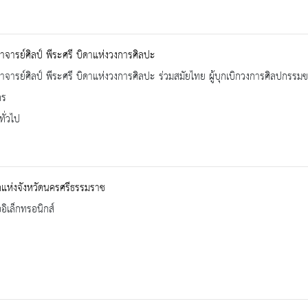
จารย์ศิลป์ พีระศรี บิดาแห่งวงการศิลปะ
จารย์ศิลป์ พีระศรี บิดาแห่งวงการศิลปะ ร่วมสมัยไทย ผู้บุกเบิกวงการศิลปกรรมของ
กร
ทั่วไป
ึกแห่งจังหวัดนครศรีธรรมราช
ออิเล็กทรอนิกส์