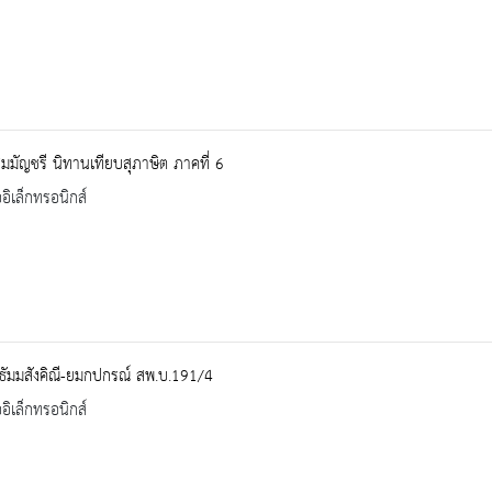
ุมมัญชรี นิทานเทียบสุภาษิต ภาคที่ 6
ออิเล็กทรอนิกส์
ธัมมสังคิณี-ยมกปกรณ์ สพ.บ.191/4
ออิเล็กทรอนิกส์