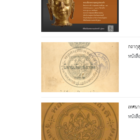
กถากุส
หนังสื
เทศนา
หนังสื