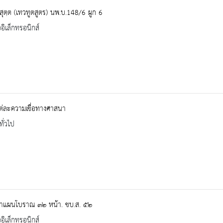
สุตฺต (เทวทูตสูตร) นพ.บ.148/6 ผูก 6
ออิเล็กทรอนิกส์
ต่ละความเชื่อทางศาสนา
ทั่วไป
าแผนโบราณ ๓๒ หน้า. ชบ.ส. ๕๒
ออิเล็กทรอนิกส์