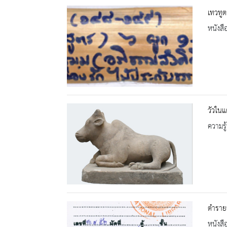
เทวทูต
หนังสื
วัวในแ
ความรู้
ตำราย
หนังสื