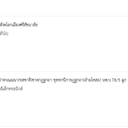
สังคโลกเมืองศรีสัชนาลัย
ทั่วไป
ปาตวณฺณนา(ทสชาติ)ชาตกฎฺฐกถา ขุทฺทกนิกายฎฺฐกถา(ลำมโหสถ) นพ.บ.78/5 ผูก 
ออิเล็กทรอนิกส์