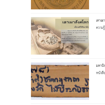
เตาเผา
ความรู้
มหานิ
หนังสื