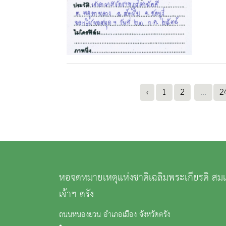
‹
1
2
...
2
หอจดหมายเหตุแห่งชาติเฉลิมพระเกียรติ สม
เจ้าฯ ตรัง
ถนนหนองยวน อำเภอเมือง จังหวัดตรัง