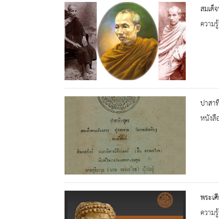
สมเด็
ความรู้
ปาสาท
หนังสื
พระเศ
ความรู้