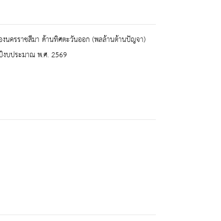
ืองนครราชสีมา ด้านทิศตะวันออก (พลล้านต้านปัญจา)
 ปีงบประมาณ พ.ศ. 2569