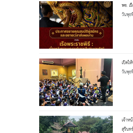
พช. เร
วันพุธ
เปิดให
วันพุธ
เจ้าหน
สุรินท