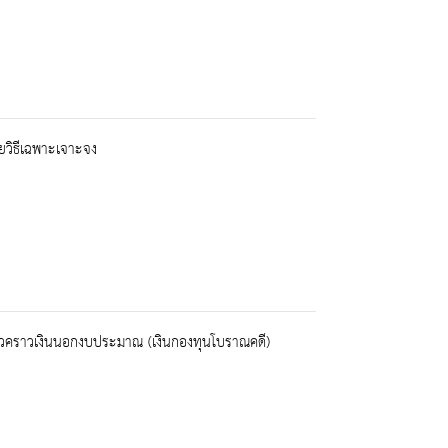
วิธีเฉพาะเจาะจง
างชั่วคราวเงินนอกงบประมาณ (เงินกองทุนโบราณคดี)