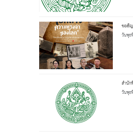
ขอเชิ
วันพุธ
สำนักพ
วันพุธ