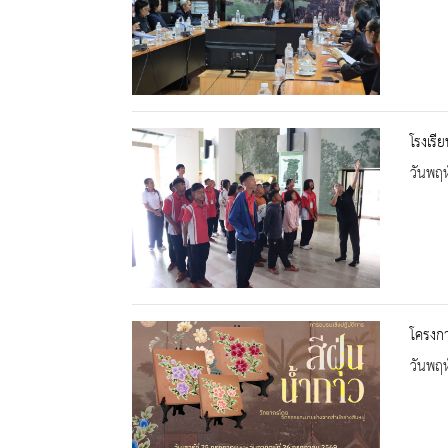
โรงเรี
วันพฤห
โครงกา
วันพฤห