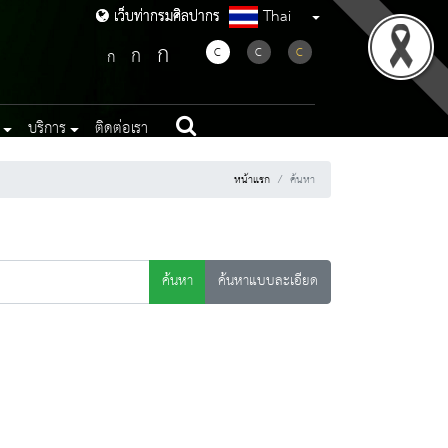
Thai
เว็บท่ากรมศิลปากร
เว็บท่ากรมศิลปากร
ก
ก
C
C
C
ก
บริการ
ติดต่อเรา
หน้าแรก
ค้นหา
ค้นหา
ค้นหาแบบละเอียด