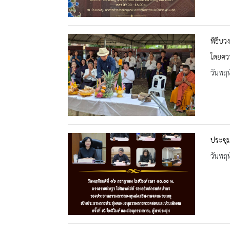
พิธีบว
โดยคว
วันพฤห
ประชุ
วันพฤห