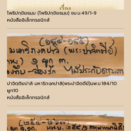
โพธิปกฺขิยธมฺม (โพธิปกฺขิยธมฺม) ชบ.บ.49/1-9
หนังสืออิเล็กทรอนิกส์
ปาจิตฺติยปาลิ มหาริภงฺคปาลิ(พระปาจิตตีย์)นพ.บ.184/10
ผูก10
หนังสืออิเล็กทรอนิกส์