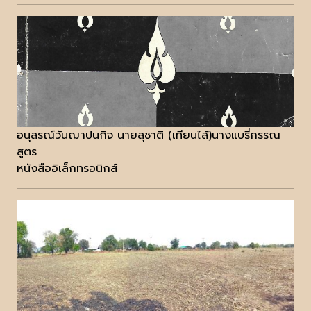
อนุสรณ์วันฌาปนกิจ นายสุชาติ (เทียนไล้)นางแบรี่กรรณ
สูตร
หนังสืออิเล็กทรอนิกส์