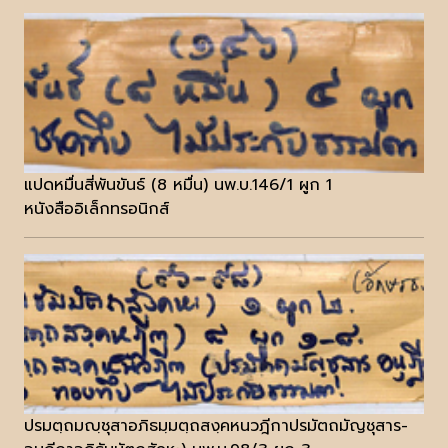
แปดหมื่นสี่พันขันธ์ (8 หมื่น) นพ.บ.146/1 ผูก 1
หนังสืออิเล็กทรอนิกส์
ปรมตฺถมญฺชุสาอภิธมฺมตฺถสงฺคหนวฎีกาปรมัตถมัญชุสาร-