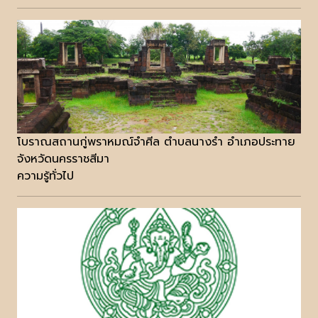
โบราณสถานกู่พราหมณ์จำศีล ตำบลนางรำ อำเภอประทาย
จังหวัดนครราชสีมา
ความรู้ทั่วไป