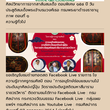
ศิลปวิทยาการจากสาส์นสมเด็จ ตอนพิเศษ ๑๕๘ ปี วัน
ประสูติสมเด็จพระเจ้าบรมวงศ์เธอ กรมพระยาดำรงราชานุ
ภาพ ตอนที่ ๑
ความรู้ทั่วไป
ขอเชิญรับชมถ่ายทอดสด Facebook Live รายการ ไข
ความรู้จากครูกรมศิลป์ ตอน “การอนุรักษ์ซ่อมแซมบานไม้
ประดับมุกศิลปะญี่ปุ่น วัดราชประดิษฐสถิตมหาสีมาราม
ราชวรวิหาร” ติดตามชมได้ทาง Facebook Live : กรม
ศิลปากร กระทรวงวัฒนธรรม Facebook Live : กลุ่มเผย
แพร่ฯ กรมศิลปากร และ Youtube Live : กรมศิลปากร