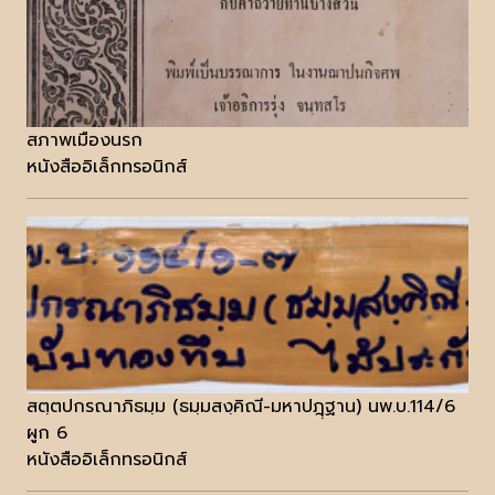
สภาพเมืองนรก
หนังสืออิเล็กทรอนิกส์
สตฺตปกรณาภิธมฺม (ธมฺมสงฺคิณี-มหาปฎฺฺฐาน) นพ.บ.114/6
ผูก 6
หนังสืออิเล็กทรอนิกส์