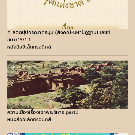
ก สตฺตปฺปกรณาภิธมฺม (สังคิณี-มหาปัฎฐาน) เลขที่
ชบ.บ.15/1-1
หนังสืออิเล็กทรอนิกส์
ความเมืองเรื่องเขาพระวิหาร part3
หนังสืออิเล็กทรอนิกส์