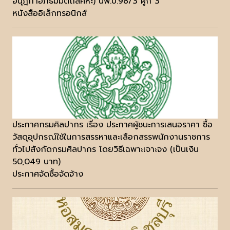
อนุฎีกาอภิธัมมัตถสัคหะ) นพ.บ.98/3 ผูก 3
หนังสืออิเล็กทรอนิกส์
ประกาศกรมศิลปากร เรื่อง ประกาศผู้ชนะการเสนอราคา ซื้อ
วัสดุอุปกรณ์ใช้ในการสรรหาและเลือกสรรพนักงานราชการ
ทั่วไปสังกัดกรมศิลปากร โดยวิธีเฉพาะเจาะจง (เป็นเงิน
50,049 บาท)
ประกาศจัดซื้อจัดจ้าง