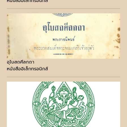
หนังสืออิเล็กทรอนิกส์
อุโบสถศีลกถา
หนังสืออิเล็กทรอนิกส์