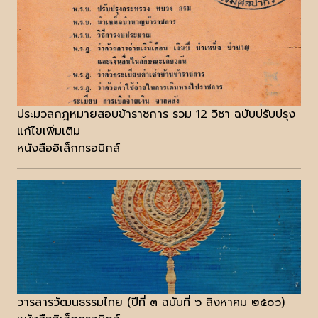
ประมวลกฎหมายสอบข้าราชการ รวม 12 วิชา ฉบับปรับปรุง
แก้ไขเพิ่มเติม
หนังสืออิเล็กทรอนิกส์
วารสารวัฒนธรรมไทย (ปีที่ ๓ ฉบับที่ ๖ สิงหาคม ๒๕๐๖)