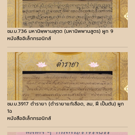
ชม.บ.736 มหานิพฺพานสุตฺต (มหานิพพานสูตร) ผูก 9
หนังสืออิเล็กทรอนิกส์
ชม.บ.3917 ตำรายา (ตำรายาแก้เลือด, ลม, ฝี เป็นต้น) ผูก
1ฉ
หนังสืออิเล็กทรอนิกส์