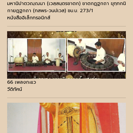
มหานิปาตวณฺณนา (เวสฺสนฺตรชาตก) ชาตกฏฺฐกถา ขุทฺทกนิ
กายฏฺฐกถา (ทสพร-วนปเวส) ชบ.บ. 273/1
หนังสืออิเล็กทรอนิกส์
66 เพลงกะแว
วีดิทัศน์