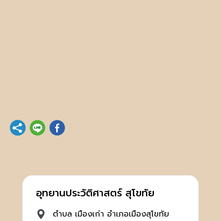
อุทยานประวัติศาสตร์ สุโขทัย
ตำบล เมืองเก่า อำเภอเมืองสุโขทัย