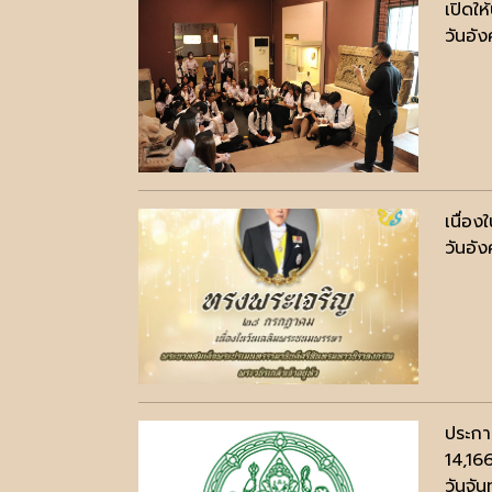
เปิดใ
วันอั
เนื่อ
วันอั
ประกา
14,16
วันจัน