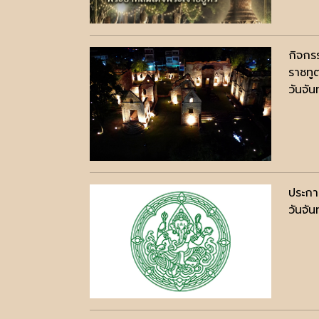
กิจกร
ราชทูต
วันจั
ประกา
วันจัน