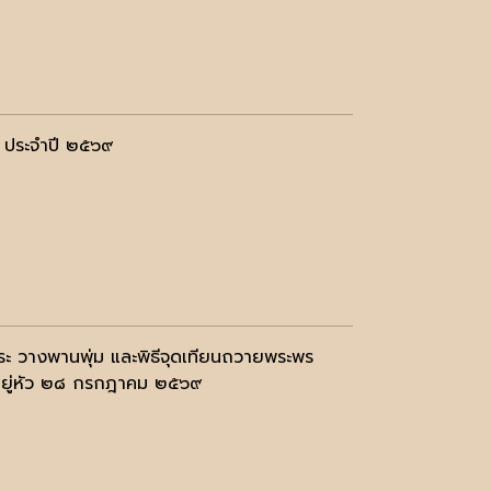
) ประจำปี ๒๕๖๙
การะ วางพานพุ่ม และพิธีจุดเทียนถวายพระพร
าอยู่หัว ๒๘ กรกฎาคม ๒๕๖๙