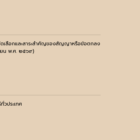
บการคัดเลือกและสาระสำคัญของสัญญาหรือข้อตกลง
นายน พ.ศ. ๒๕๖๙)
ทั่วประเทศ