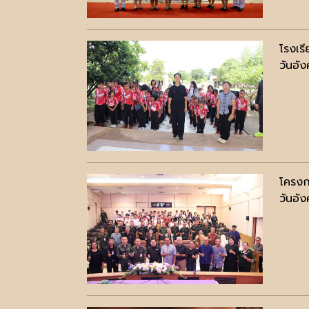
โรงเร
วันอั
โครงก
วันอั