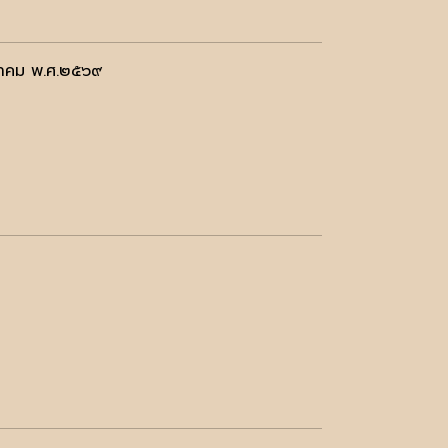
กฎาคม พ.ศ.๒๕๖๙