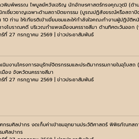
วพิมพ์พรรณ ไพบูลย์หวังเจริญ นักอักษรศาสตร์ทรงคุณวุฒิ (ด้าน
ิกเชี่ยวชาญเฉพาะด้านสถาปัตยกรรม (บูรณปฏิสังขรณ์หรือสถาปั
 10 ท่าน ให้เกียรติเข้าเยี่ยมชมและให้กำลังใจคณะทำงานผู้ปฏิบัต
างโบราณคดี บริเวณกำแพงเมืองนครราชสีมา ด้านทิศตะวันออก (
นทร์ที่ 27 กรกฎาคม 2569 | ข่าวประชาสัมพันธ์
เนินงานโครงการอนุรักษ์จิตรกรรมและประติมากรรมภายในอุโบสถ (ว
เมือง จังหวัดนครราชสีมา
นทร์ที่ 27 กรกฎาคม 2569 | ข่าวประชาสัมพันธ์
ศกรมศิลปากร งดเก็บค่าเข้าชมอุทยานประวัติศาสตร์ พิพิธภัณฑสถ
รมศิลปากร