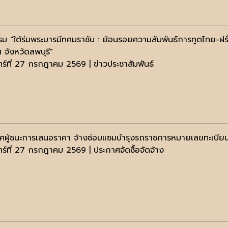
รม "ใต้ร่มพระบารมีทศมราชัน : ย้อนรอยความสัมพันธ์การทูตไทย-ฝร
 จังหวัดลพบุรี"
นทร์ที่ 27 กรกฎาคม 2569 | ข่าวประชาสัมพันธ์
ศผู้ชนะการเสนอราคา จ้างซ่อมแซมบำรุงรถราชการหมายเลขทะเบีย
ทร์ที่ 27 กรกฎาคม 2569 | ประกาศจัดซื้อจัดจ้าง