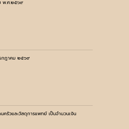
คม พ.ศ.๒๕๖๙
๘ กรกฎาคม ๒๕๖๙
านครัวและวัสดุการแพทย์ เป็นจำนวนเงิน