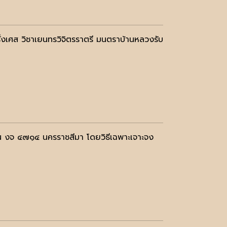
ั่งเศส วิชาเยนทรวิจิตรราตรี มนตราบ้านหลวงรับ
น งจ ๔๗๑๔ นครราชสีมา โดยวิธีเฉพาะเจาะจง