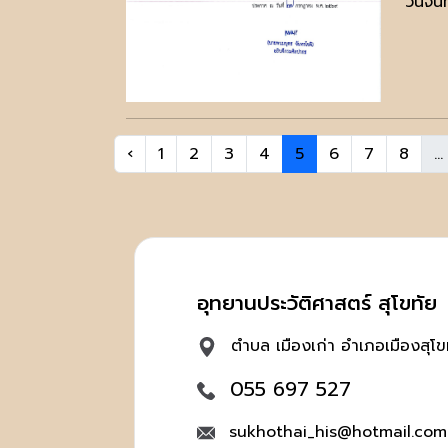
วันจั
‹
1
2
3
4
5
6
7
8
...
อุทยานประวัติศาสตร์ สุโขทัย
ตำบล เมืองเก่า อำเภอเมืองสุโข
055 697 527
sukhothai_his@hotmail.com