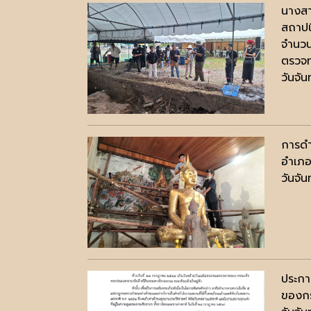
นางสา
สถาปน
จำนวน
ตรวจท
วันจั
การดำ
อำเภอ
วันจั
ประกา
ของก