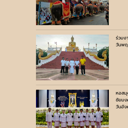
ร่วมง
วันพฤ
หอสมุ
ชัยมง
วันอั