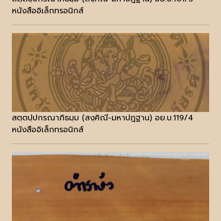
หนังสืออิเล็กทรอนิกส์
สตฺตปฺปกรณาภิธมฺม (สงฺคิณี-มหาปฎฐาน) อย.บ.119/4
หนังสืออิเล็กทรอนิกส์