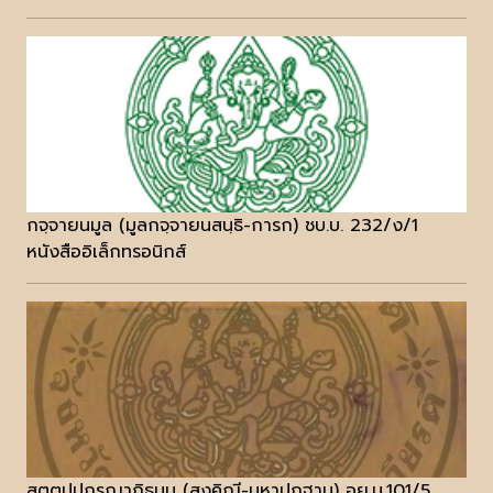
กจฺจายนมูล (มูลกจฺจายนสนฺธิ-การก) ชบ.บ. 232/ง/1
หนังสืออิเล็กทรอนิกส์
สตฺตปฺปกรณาภิธมฺม (สงฺคิณี-มหาปฎฐาน) อย.บ.101/5