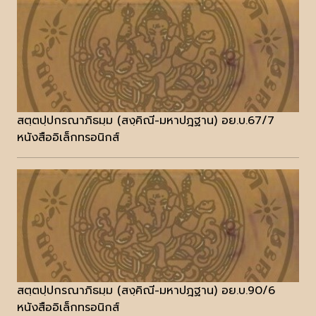
สตฺตปฺปกรณาภิธมฺม (สงฺคิณี-มหาปฎฐาน) อย.บ.67/7
หนังสืออิเล็กทรอนิกส์
สตฺตปฺปกรณาภิธมฺม (สงฺคิณี-มหาปฎฐาน) อย.บ.90/6
หนังสืออิเล็กทรอนิกส์