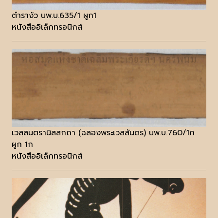
ตำรางัว นพ.บ.635/1 ผูก1
หนังสืออิเล็กทรอนิกส์
เวสฺสนฺตรานิสสกถา (ฉลองพระเวสสันดร) นพ.บ.760/1ก
ผูก 1ก
หนังสืออิเล็กทรอนิกส์