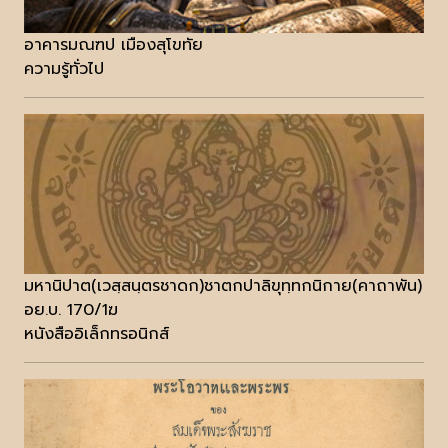
อาคารมณฑป เมืองสุโขทัย
ความรู้ทั่วไป
มหานิปาต(เวสฺสนฺตรชาดก)ชาตกปาลิขุทฺทกนิกาย(คาถาพัน)
อย.บ. 170/1ฆ
หนังสืออิเล็กทรอนิกส์