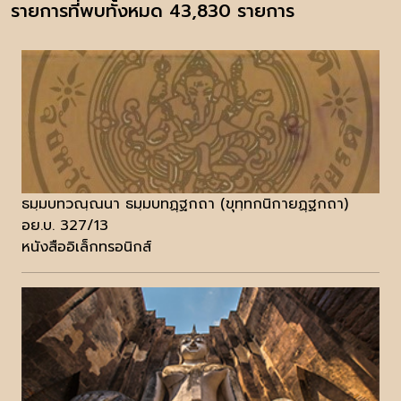
รายการที่พบทั้งหมด 43,830 รายการ
ธมฺมบทวณฺณนา ธมฺมบทฏฺฐกถา (ขุทฺทกนิกายฏฺฐกถา)
อย.บ. 327/13
หนังสืออิเล็กทรอนิกส์