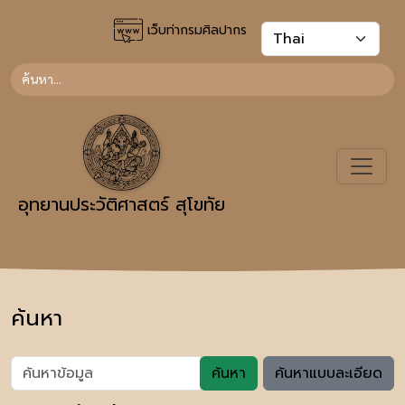
เว็บท่ากรมศิลปากร
อุทยานประวัติศาสตร์ สุโขทัย
ค้นหา
ค้นหา
ค้นหาแบบละเอียด