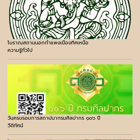
โบราณสถานนอกกำแพงเมืองทิศเหนือ
ความรู้ทั่วไป
วันครบรอบการสถาปนากรมศิลปากร ๑๐๖ ปี
วีดิทัศน์