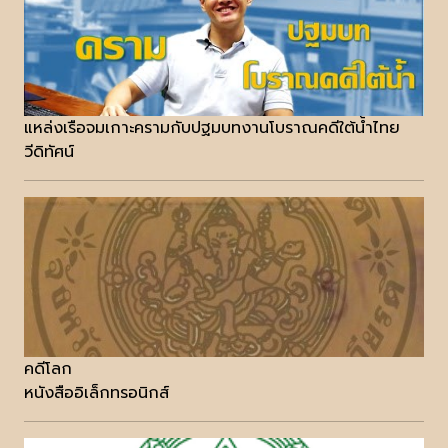
แหล่งเรือจมเกาะครามกับปฐมบทงานโบราณคดีใต้น้ำไทย
วีดิทัศน์
คดีโลก
หนังสืออิเล็กทรอนิกส์