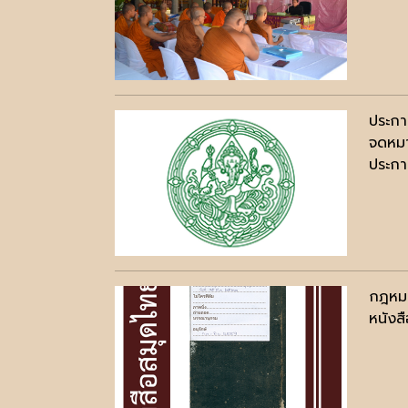
ประกา
จดหมา
ประกาศ
กฎหมา
หนังสื