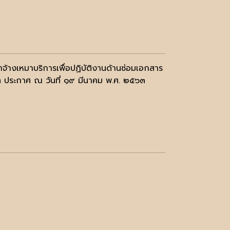
้างเหมาบริการเพื่อปฏิบัติงานด้านซ่อมเอกสาร
าท ประกาศ ณ วันที่ ๑๙ มีนาคม พ.ศ. ๒๕๖๓