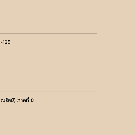
C-125
ณรัศม์) ภาคที่ 8