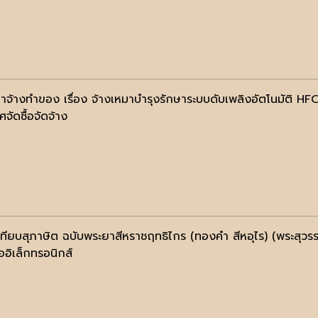
จ้างทำของ เรื่อง จ้างเหมาบำรุงรักษาระบบดับเพลิงอัตโนมัติ HF
จัดซื้อจัดจ้าง
เทียบสุภาษิต ฉบับพระยาสีหราชฤทธิไกร (ทองคำ สีหอุไร) (พระสุวรร
ออิเล็กทรอนิกส์