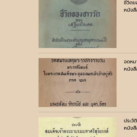
ชีวิต
หนังสื
จดหมา
หนังสื
ประวัต
หนังสื