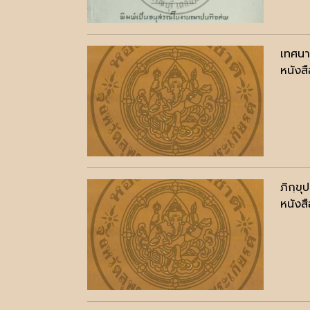
เทศนา
หนังสื
ภิกฺขุ
หนังสื