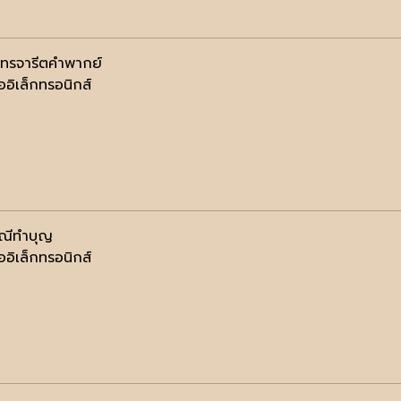
นทรจารีตคำพากย์
ออิเล็กทรอนิกส์
ณีทำบุญ
ออิเล็กทรอนิกส์