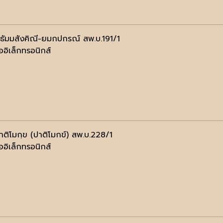
ธัมมสังคิณี-ยมกปกรณ์ สพ.บ.191/1
ออิเล็กทรอนิกส์
ปาติโมกฺข (ปาติโมกข์) สพ.บ.228/1
ออิเล็กทรอนิกส์