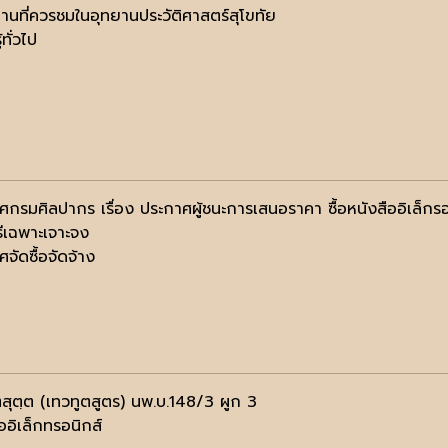
านที่ควรชมในอุทยานประวัติศาสตร์สุโขทัย
้ทั่วไป
ศกรมศิลปากร เรื่อง ประกาศผู้ชนะการเสนอราคา ซื้อหนังสืออิเล็กร
ธีเฉพาะเจาะจง
จัดซื้อจัดจ้าง
ตสุตฺต (เทวทูตสูตร) นพ.บ.148/3 ผูก 3
ออิเล็กทรอนิกส์