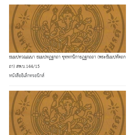
ธมฺมปทวณฺณนา ธมฺมปทฏฐกถา ขุทฺทกนิกายฎฐกถถา (พระธัมมปทัตถก
ถา) สพ.บ.144/15
หนังสืออิเล็กทรอนิกส์