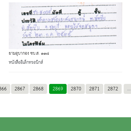
ยามอุบากอง ชบ.ส. ๑๑๘
หนังสืออิเล็กทรอนิกส์
866
2867
2868
2869
2870
2871
2872
...