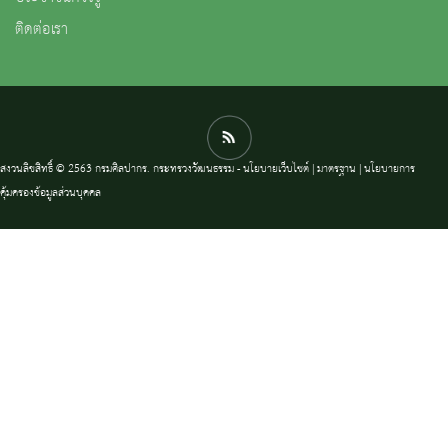
ติดต่อเรา
สงวนลิขสิทธิ์ © 2563 กรมศิลปากร. กระทรวงวัฒนธรรม -
นโยบายเว็บไซต์
|
มาตรฐาน
|
นโยบายการ
คุ้มครองข้อมูลส่วนบุคคล