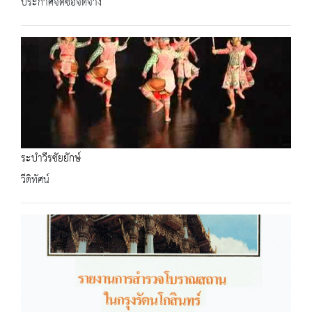
ประกาศจัดซื้อจัดจ้าง
ระบำวีรชัยยักษ์
วีดิทัศน์