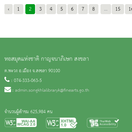
‹
1
2
3
4
5
6
7
8
...
15
1
หอสมุดแห่งชาติ กาญจนาภิเษก สงขลา
ต.พะวง อ.เมือง จ.สงขลา 90100
: 074-333-063-5
:
admin.songkhlalibraryk@finearts.go.th
จำนวนผู้เข้าชม 625,984 คน