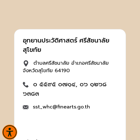
อุทยานประวัติศาสตร์ ศรีสัชนาลัย
สุโขทัย
ตำบลศรีสัชนาลัย อำเภอศรีสัชนาลัย
จังหวัดสุโขทัย 64190
๐ ๕๕๙๕ ๐๗๑๔, ๐๖ ๑๒๖๘
๖๓๘๓
sst_whc@finearts.go.th