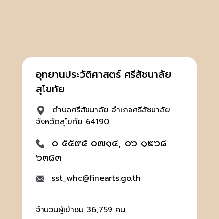
อุทยานประวัติศาสตร์ ศรีสัชนาลัย
สุโขทัย
ตำบลศรีสัชนาลัย อำเภอศรีสัชนาลัย
จังหวัดสุโขทัย 64190
๐ ๕๕๙๕ ๐๗๑๔, ๐๖ ๑๒๖๘
๖๓๘๓
sst_whc@finearts.go.th
จำนวนผู้เข้าชม 36,759 คน