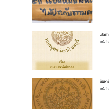
เปตทา
หนังสื
พิมฺพา
หนังสื