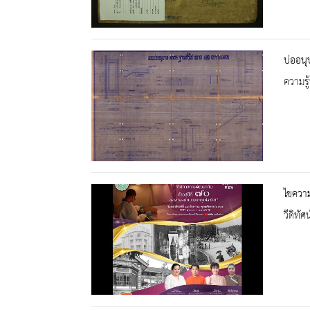
บ่ออน
ความรู้
ไขความ
วีดิทัศน