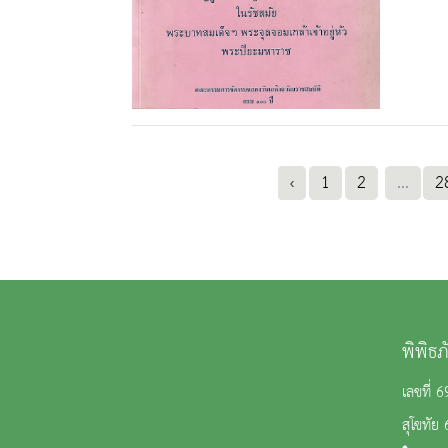
‹
1
2
...
2
พิพิธ
เลขที่
สุโขทัย