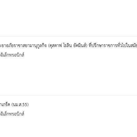
ะยาอภัยราชาสยามานุกูลกิจ (คุสตาฟ โรลิน ยัคมินส์) ที่ปรึกษาราชการทั่วไปในสมัย
ออิเล็กทรอนิกส์
เกร็ด (นม.ส.55)
ออิเล็กทรอนิกส์