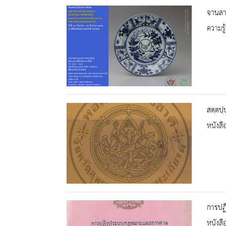
จานลา
ความรู้
สตฺตปฺ
หนังสื
การปฏ
หนังสื