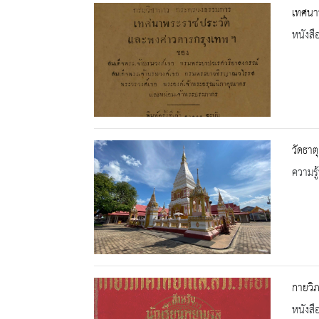
เทศนา
หนังสื
วัดธาต
ความรู้
กายวิ
หนังสื