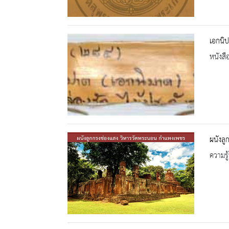
เอกนิ
หนังสื
ผนังลู
ความรู้