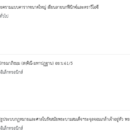
ยครามแบบคารากขนาดใหญ่ เขียนลายนกฟีนิกซ์และตราวีโอซี
ทั่วไป
ปกรณาภิธมฺม (สงฺคิณี-มหาปฏฺฐาน) อย.บ.61/5
ออิเล็กทรอนิกส์
ิรูประบบกฏหมายและศาลในรัชสมัยพระบามสมเด็จฯระจุลจอมเกล้าเจ้าอยู่หัว พ
ออิเล็กทรอนิกส์