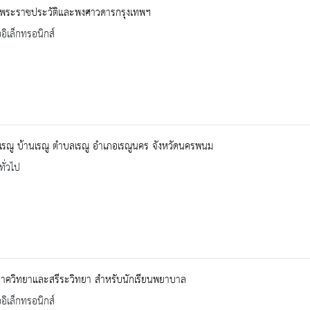
พระราชประวัติและพงศาวดารกรุงเทพฯ
ออิเล็กทรอนิกส์
ุเรณู บ้านเรณู ตำบลเรณู อำเภอเรณูนคร จังหวัดนครพนม
ทั่วไป
ภาควิทยาและสรีระวิทยา สำหรับนักเรียนพยาบาล
ออิเล็กทรอนิกส์