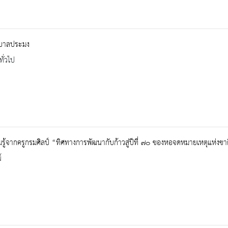
ุบาลประมง
ทั่วไป
รู้จากครูกรมศิลป์ “ทิศทางการพัฒนากับก้าวสู่ปีที่ ๗๐ ของหอจดหมายเหตุแห่งชา
์