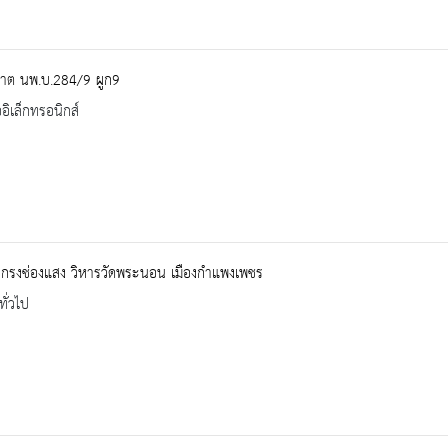
ปาต นพ.บ.284/9 ผูก9
ออิเล็กทรอนิกส์
กกรงช่องแสง วิหารวัดพระนอน เมืองกำแพงเพชร
ทั่วไป