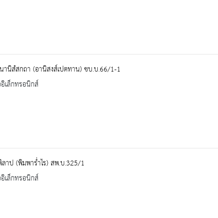
นานิสํสกถา (อานิสงส์เปตทาน) ชบ.บ.66/1-1
ออิเล็กทรอนิกส์
พิลาป (พิมพาร่ำไร) สพ.บ.325/1
ออิเล็กทรอนิกส์