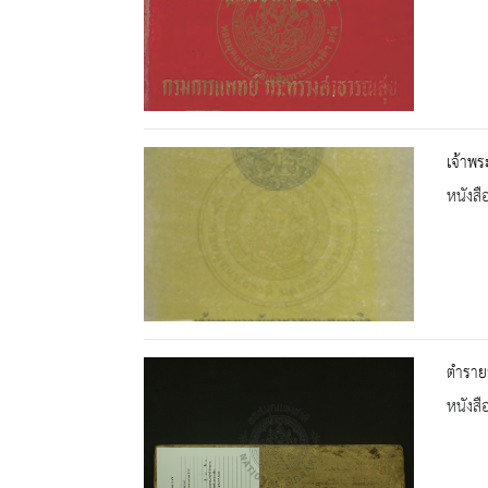
เจ้าพร
หนังสื
ตำรายา
หนังสื