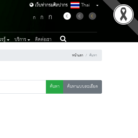
Thai
เว็บท่ากรมศิลปากร
เว็บท่ากรมศิลปากร
ก
ก
C
C
C
ก
รู้
บริการ
ติดต่อเรา
หน้าแรก
ค้นหา
ค้นหา
ค้นหาแบบละเอียด