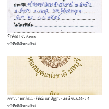
ท้าวจิตรา ชบ.ส.๑๑๓
หนังสืออิเล็กทรอนิกส์
สตฺตปฺปกรณาภิธมฺม (สังคิณี-มหาปัฎฐาน) เลขที่ ชบ.บ.33/1-4
หนังสืออิเล็กทรอนิกส์