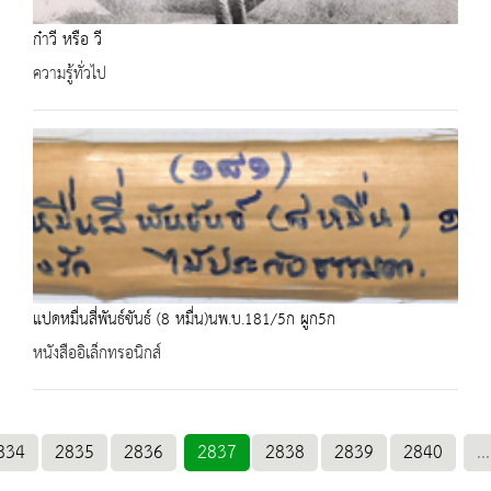
ก๋าวี หรือ วี
ความรู้ทั่วไป
แปดหมื่นสี่พันธ์ขันธ์ (8 หมื่น)นพ.บ.181/5ก ผูก5ก
หนังสืออิเล็กทรอนิกส์
834
2835
2836
2837
2838
2839
2840
...