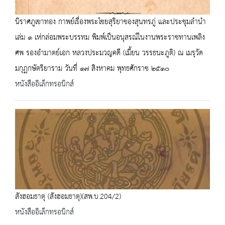
นิราศภูเขาทอง กาพย์เรื่องพระไชยสุริยาของสุนทรภู่ และประชุมลำนำ
เล่ม ๑ เห่กล่อมพระบรรทม พิมพ์เป็นอนุสรณ์ในงานพระราชทานเพลิง
ศพ รองอำมาตย์เอก หลวงประมวญคดี (เมี้ยน วรรธนะภูติ) ณ เมรุวัด
มกุฏกษัตริยาราม วันที่ ๑๗ สิงหาคม พุทธศักราช ๒๕๑๐
หนังสืออิเล็กทรอนิกส์
สังฮอมธาตุ (สังฮอมธาตุ)(สพ.บ.204/2)
หนังสืออิเล็กทรอนิกส์