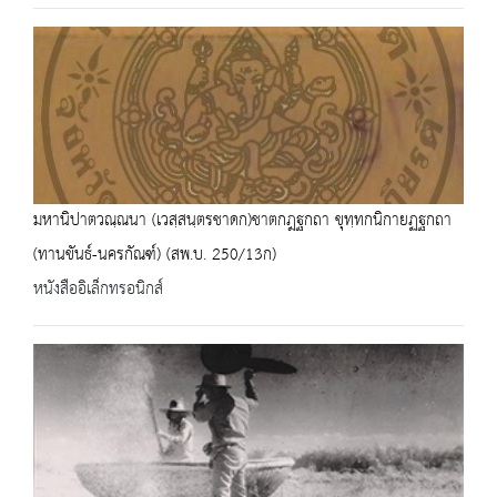
มหานิปาตวณฺณนา (เวสฺสนฺตรชาดก)ชาตกฎฐกถา ขุทฺทกนิกายฏฐกถา
(ทานขันธ์-นครกัณฑ์) (สพ.บ. 250/13ก)
หนังสืออิเล็กทรอนิกส์