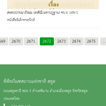
สตฺตปฺปกรณาภิธมฺม (สงฺคิณี-มหาปฎฺฐาน) ชบ.บ 149/1
หนังสืออิเล็กทรอนิกส์
669
2670
2671
2672
2673
2674
2675
...
พิพิธภัณฑสถานแห่งชาติ สตูล
ถนนสตูลธานี ซอย 5 ตำบลพิมาน อำเภอเมืองสตูล จังหวัดสตูล
ประเทศไทย