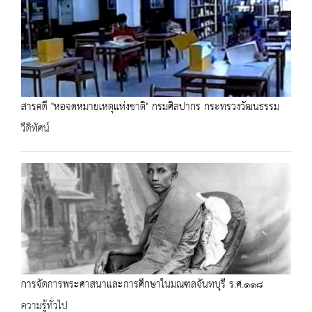
สารคดี "หอจดหมายเหตุแห่งชาติ" กรมศิลปากร กระทรวงวัฒนธรรม
วีดิทัศน์
การจัดการพระศาสนาและการศึกษาในมณฑลจันทบุรี ร.ศ.๑๑๘
ความรู้ทั่วไป