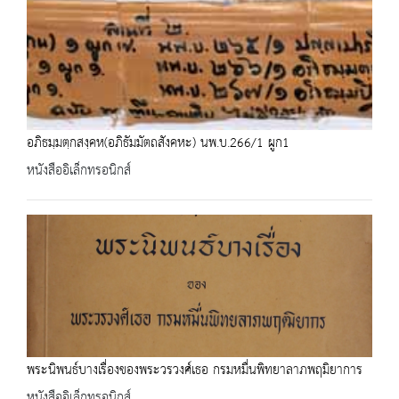
อภิธมฺมตฺกสงฺคห(อภิธัมมัตถสังคหะ) นพ.บ.266/1 ผูก1
หนังสืออิเล็กทรอนิกส์
พระนิพนธ์บางเรื่องของพระวรวงศ์เธอ กรมหมื่นพิทยาลาภพฤมิยาการ
หนังสืออิเล็กทรอนิกส์