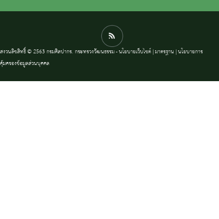
สงวนลิขสิทธิ์ © 2563 กรมศิลปากร. กระทรวงวัฒนธรรม -
นโยบายเว็บไซต์
|
มาตรฐาน
|
นโยบายการ
คุ้มครองข้อมูลส่วนบุคคล