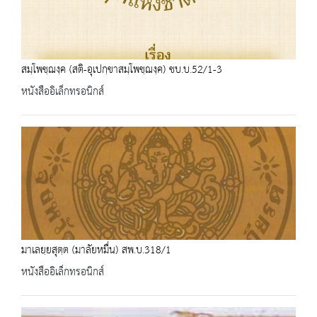
สมฺโพชฺฌงฺค (สติ-อุเปกฺขาสมฺโพชฺฌงฺค) ชบ.บ.52/1-3
หนังสืออิเล็กทรอนิกส์
มาเลยฺยสุตฺต (มาลัยหมื่น) สพ.บ.318/1
หนังสืออิเล็กทรอนิกส์