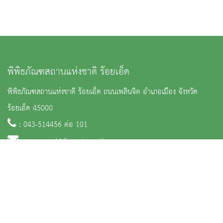
พิพิธภัณฑสถานแห่งชาติ ร้อยเอ็ด
พิพิธภัณฑสถานแห่งชาติ ร้อยเอ็ด ถนนเพลินจิต อำเภอเมือง จังหวัด
ร้อยเอ็ด 45000
: 043-514456 ต่อ 101
:
nm_roied@finearts.go.th
จำนวนผู้เข้าชม 30,994 คน
หน้าหลัก