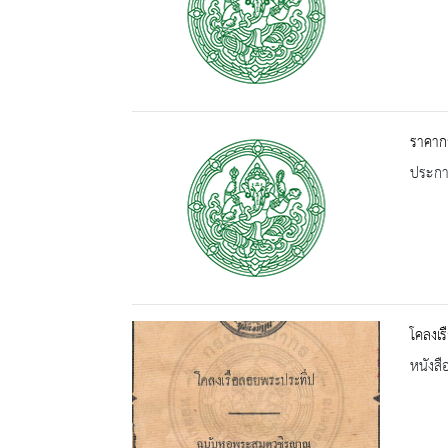
ราคากล
ประกาศ
โคลงเ
หนังสื