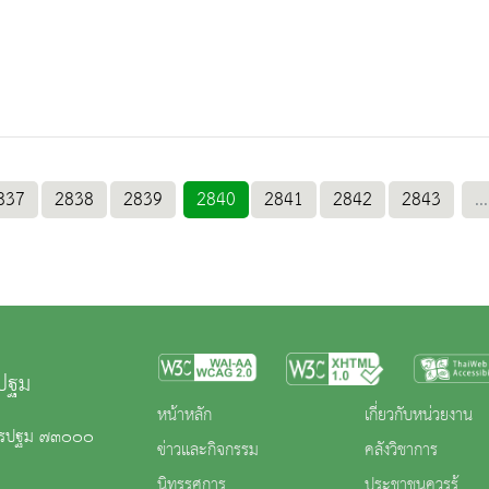
837
2838
2839
2840
2841
2842
2843
...
รปฐม
หน้าหลัก
เกี่ยวกับหน่วยงาน
นครปฐม ๗๓๐๐๐
ข่าวและกิจกรรม
คลังวิชาการ
นิทรรศการ
ประชาชนควรรู้