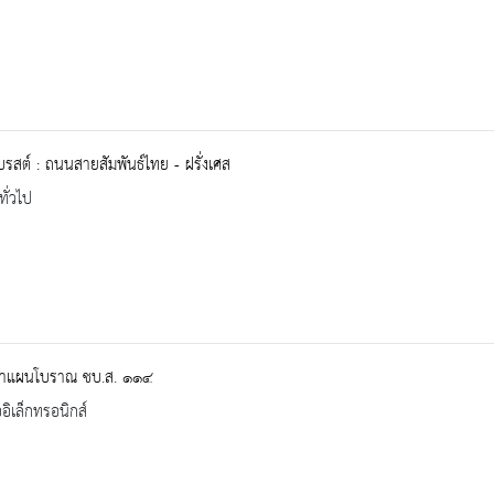
สต์ : ถนนสายสัมพันธ์ไทย - ฝรั่งเศส
ทั่วไป
าแผนโบราณ ชบ.ส. ๑๑๔
ออิเล็กทรอนิกส์