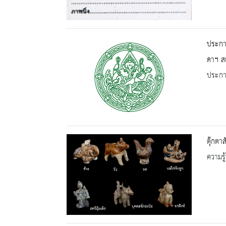
ประกาศ
ดาฯ สย
ประกาศ
ตุ๊กตา
ความรู้