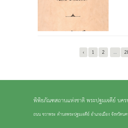
‹
1
2
...
2
พิพิธภัณฑสถานแห่งชาติ พระปฐมเจดีย์ นค
ถนน ขวาพระ ตำบลพระปฐมเจดีย์ อำเภอเมือง จังหวัด