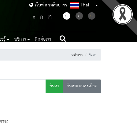
Thai
เว็บท่ากรมศิลปากร
เว็บท่ากรมศิลปากร
ก
ก
C
C
C
ก
รู้
บริการ
ติดต่อเรา
หน้าแรก
ค้นหา
ค้นหา
ค้นหาแบบละเอียด
เจาจง