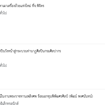
าเผาเครื่องถ้วยแห่งใหม่​ ที่จ.พิจิตร
ทั่วไป
ปินวังหน้าสู่กระบวนท่านาฏศิลปินกรมศิลปากร
ทั่วไป
์ในงานพระราชทานเพลิงศพ ร้อยเอกขุนพิพัฒศรศิลป์ (พัฒน์ พงศนันทน์)
ออิเล็กทรอนิกส์