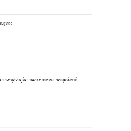
ณอู่ทอง
จดหมายเหตุส่วนภูมิภาคและหอจดหมายเหตุแห่งชาติ