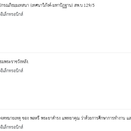
ปกรณภิธมฺมเทสนา (เทศนาวิภังค์-มหาปัฏฐาน) สพ.บ.129/5
ออิเล็กทรอนิกส์
 กรมพระราชวังหลัง.
ออิเล็กทรอนิกส์
ือจดหมายเหตุ ของ พลตรี พระยาดำรง แพทยาคุณ ว่าด้วยการศึกษาการทำงาน และ
ออิเล็กทรอนิกส์