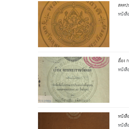
สตฺตปฺ
หนังสื
เรื่อง
หนังสื
หนังส
หนังสื