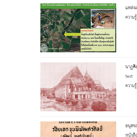
แหล่งเต
ความรู้
นาฏศิล
test
ความรู้
อนุสรณ
หนังสื