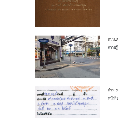
ถนนแบร
ความรู้
ตำราย
หนังสื