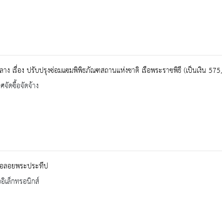
าง เรื่อง ปรับปรุงซ่อมแซมพิพิธภัณฑสถานแห่งชาติ เรือพระราชพิธี (เป็นเงิน 57
จัดซื้อจัดจ้าง
รือลอยพระประทีป
ออิเล็กทรอนิกส์