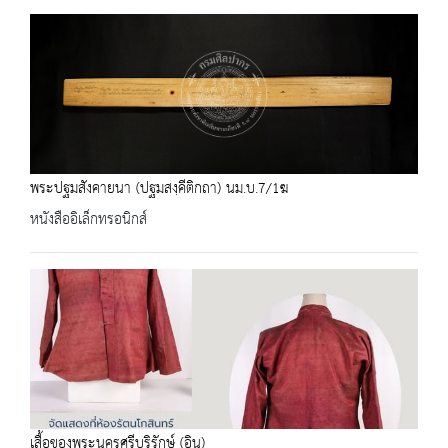
พระปฐมสังคายนา (ปฐมสงฺคีติกถา) นม.บ.7/1ฆ
หนังสืออิเล็กทรอนิกส์
เสื้อของพระนครศรีบริรักษ์ (อิน)