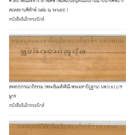
ศาสนาพิธีและตำรายาพิเศษ (พิมพ์เป็นอนุสรณ์ในงานฌาปนกิจศพนาง
สถลสถานพิทักษ์ (แช่ม ณ ระนอง) )
หนังสืออิเล็กทรอนิกส์
สตตฺปปกรณาภิธรรม (พระธัมมสังคิณี-พระมหาปัฎฐาน) นพ.บ.611/9
ผูก9
หนังสืออิเล็กทรอนิกส์