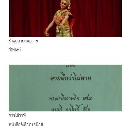
รำฉุยฉายเบญกาย
วีดิทัศน์
การโต้วาที
หนังสืออิเล็กทรอนิกส์