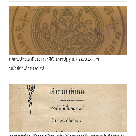
สตฺตปฺปกรณาภิธมฺม (สงฺคิณี-มหาปฎฐาน) อย.บ.147/4
หนังสืออิเล็กทรอนิกส์