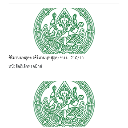
ศิริมานนฺทสุตฺต (ศิริมานนฺทสุตฺต) ชบ.บ. 210/1ก
หนังสืออิเล็กทรอนิกส์