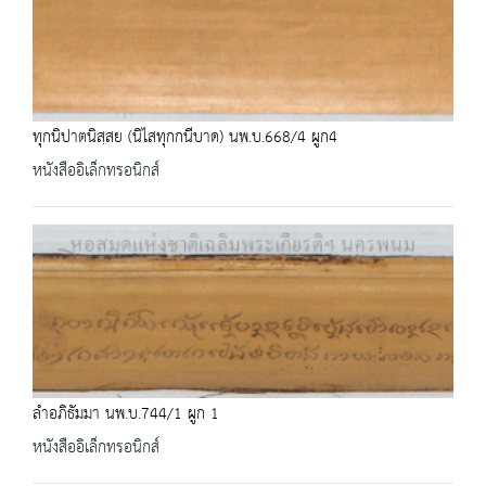
ทุกนิปาตนิสฺสย (นิไสทุกกนีบาด) นพ.บ.668/4 ผูก4
หนังสืออิเล็กทรอนิกส์
ลำอภิธัมมา นพ.บ.744/1 ผูก 1
หนังสืออิเล็กทรอนิกส์