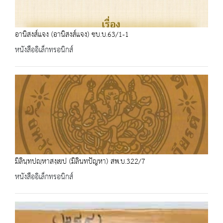
อานิสงส์แจง (อานิสงส์แจง) ชบ.บ.63/1-1
หนังสืออิเล็กทรอนิกส์
มิลินฺทปญฺหาสงฺเขป (มิลินทปัญหา) สพ.บ.322/7
หนังสืออิเล็กทรอนิกส์