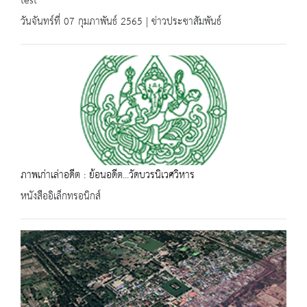
test
วันจันทร์ที่ 07 กุมภาพันธ์ 2565 | ข่าวประชาสัมพันธ์
ภาพเก่าเล่าอดีต : ย้อนอดีต...วัดบวรนิเวศวิหาร
หนังสืออิเล็กทรอนิกส์