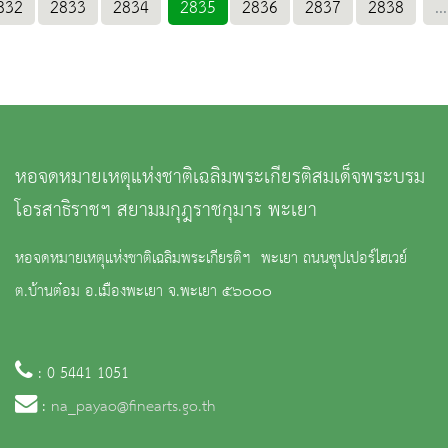
832
2833
2834
2835
2836
2837
2838
...
หอจดหมายเหตุแห่งชาติเฉลิมพระเกียรติสมเด็จพระบรม
โอรสาธิราชฯ สยามมกุฎราชกุมาร พะเยา
หอจดหมายเหตุแห่งชาติเฉลิมพระเกียรติฯ พะเยา ถนนซุปเปอร์ไฮเวย์
ต.บ้านต๋อม อ.เมืองพะเยา จ.พะเยา ๕๖๐๐๐
: 0 5441 1051
:
na_payao@finearts.go.th