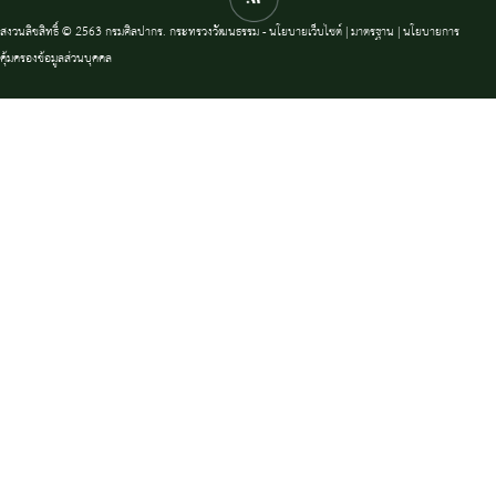
สงวนลิขสิทธิ์ © 2563 กรมศิลปากร. กระทรวงวัฒนธรรม -
นโยบายเว็บไซต์
|
มาตรฐาน
|
นโยบายการ
คุ้มครองข้อมูลส่วนบุคคล