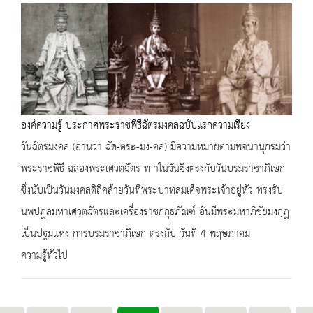
องค์ความรู้ ประกาศพระราชพิธีฉัตรมงคลฉบับแรกความเรียง
วันฉัตรมงคล (อ่านว่า ฉัด-ตระ-มง-คล) มีความหมายตามพจนานุกรมว่า
พระราชพิธี ฉลองพระเศวตฉัตร ท าในวันซึ่งตรงกับวันบรมราชาภิเษก
ซึ่งนับเป็นวันมงคลดิถีคล้ายวันที่พระบาทสมเด็จพระเจ้าอยู่หัว ทรงรับ
นพปฎลมหาเศวตฉัตรและเครื่องราชกกุธภัณฑ์ อันมีพระมหาภิชัยมงกุฎ
เป็นปฐมแห่ง การบรมราชาภิเษก ตรงกับ วันที่ 4 พฤษภาคม
ความรู้ทั่วไป