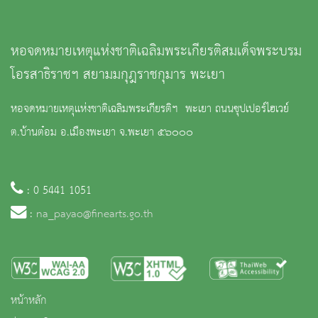
หอจดหมายเหตุแห่งชาติเฉลิมพระเกียรติสมเด็จพระบรม
โอรสาธิราชฯ สยามมกุฎราชกุมาร พะเยา
หอจดหมายเหตุแห่งชาติเฉลิมพระเกียรติฯ พะเยา ถนนซุปเปอร์ไฮเวย์
ต.บ้านต๋อม อ.เมืองพะเยา จ.พะเยา ๕๖๐๐๐
: 0 5441 1051
:
na_payao@finearts.go.th
หน้าหลัก