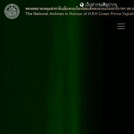
เว็บท่ากรมศิลปากร
หอจดหมายเหตุแห่งชาติเฉลิมพระเกียรติสมเด็จพระบรมโอรสาธิราชฯ สยา
The National Archives in Honour of H.R.H Crown Prince Vajira