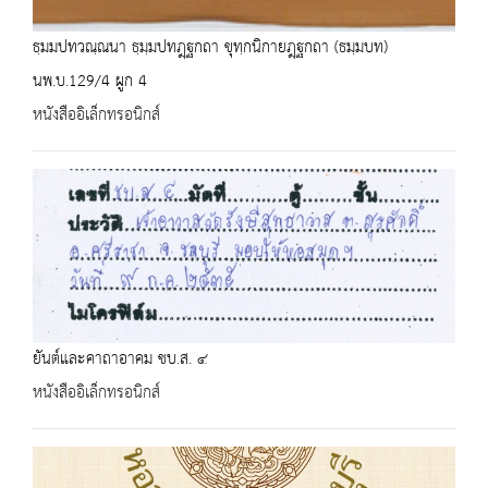
ธฺมมปทวณฺณนา ธฺมฺมปทฎฺฐกถา ขุทฺกนิกายฎฺฐกถา (ธมฺมบท)
นพ.บ.129/4 ผูก 4
หนังสืออิเล็กทรอนิกส์
ยันต์และคาถาอาคม ชบ.ส. ๔
หนังสืออิเล็กทรอนิกส์