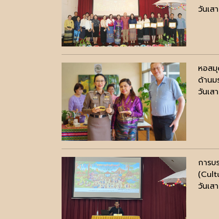
วันเส
หอสมุ
ด้านม
วันเส
การบร
(Cult
วันเส