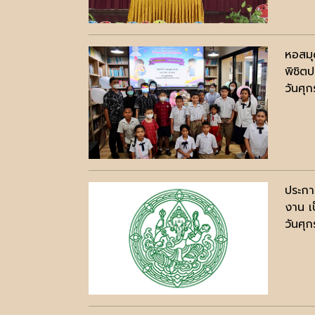
หอสมุ
พิชิต
วันศุ
ประกา
งาน เ
วันศุก