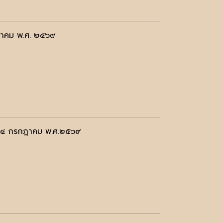
กฎาคม พ.ศ. ๒๕๖๙
์ ๒๔ กรกฎาคม พ.ศ.๒๕๖๙