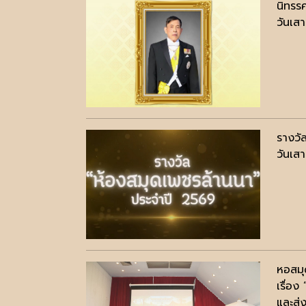
นิทรร
วันเส
รางวั
วันเส
หอสมุ
เรื่อ
และส่