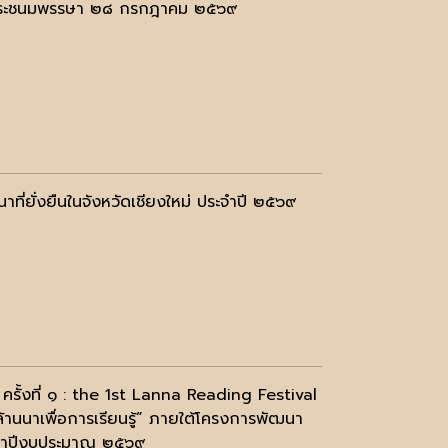
ฉลิมพระชนมพรรษา ๒๘ กรกฎาคม ๒๕๖๙
ี่ยั่งยืนในจังหวัดเชียงใหม่ ประจำปี ๒๕๖๙
ครั้งที่ ๑ : the 1st Lanna Reading Festival
้านนาเพื่อการเรียนรู้” ภายใต้โครงการพัฒนา
ประจำปีงบประมาณ ๒๕๖๙