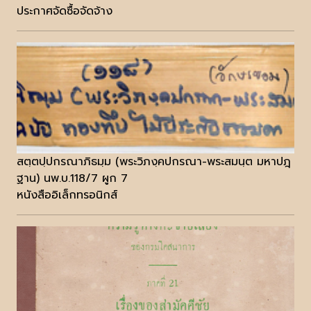
ประกาศจัดซื้อจัดจ้าง
สตฺตปฺปกรณาภิธมฺม (พระวิภงฺคปกรณา-พระสมนฺต มหาปฎฺ
ฐาน) นพ.บ.118/7 ผูก 7
หนังสืออิเล็กทรอนิกส์