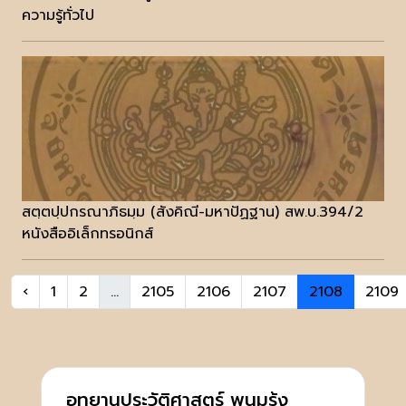
ความรู้ทั่วไป
สตฺตปฺปกรณาภิธมฺม (สังคิณี-มหาปัฏฐาน) สพ.บ.394/2
หนังสืออิเล็กทรอนิกส์
‹
1
2
...
2105
2106
2107
2108
2109
อุทยานประวัติศาสตร์ พนมรุ้ง