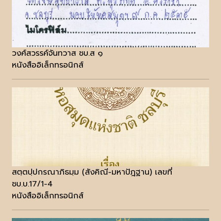
วงศ์สวรรค์จันทวาส ชบ.ส ๑
หนังสืออิเล็กทรอนิกส์
สตฺตปฺปกรณาภิธมฺม (สังคิณี-มหาปัฎฐาน) เลขที่
ชบ.บ.17/1-4
หนังสืออิเล็กทรอนิกส์