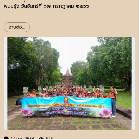
พนมรุ้ง วันจันทร์ที่ ๑๗ กรกฎาคม ๒๕๖๖
อ่านต่อ...
14 ก.ค. 2566
546